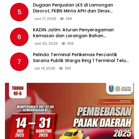
Dugaan Penjualan LKS di Lamongan
5
Disorot, FKBN Minta APH dan Dinas
Pendidikan Bertindak Tegas.
Juni 17, 2026
399
KADIN Jatim: Aturan Penyeragaman
6
Kemasan dan Larangan Bahan
Tambahan Berpotensi Ganggu Industri
Juni 30, 2026
399
Tembakau
Pelindo Terminal Petikemas Percantik
7
Sarana Publik Warga Ring 1 Terminal Teluk
Lamong Lewat Program TJSL
Juli 14, 2026
399