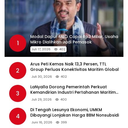
Modal Dapur MBG Capai Rp3 Miliar, Usaha
1
Mikro Dialihkan Jadi Pemasok
Juli 17, 2026
402
Arus Peti Kemas Naik 13,3 Persen, TTL
2
Group Perluas Konektivitas Maritim Global
Juli 30, 2026
402
LaNyalla Dorong Pemerintah Perkuat
3
Kemandirian Industri Pertahanan Maritim
Lewat PT PAL
Juli 29, 2026
400
Di Tengah Lesunya Ekonomi, UMKM
4
Dibayangi Lonjakan Harga BBM Nonsubsidi
Juni 16, 2026
399