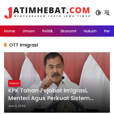
Langsung
ke
konten
Home
Umum
Politik
Ekonomi
Hukum
Peme
OTT Imigrasi
Hukum
KPK Tahan Pejabat Imigrasi,
Menteri Agus Perkuat Sistem
Pengawasan Internal
Juni 4, 2026