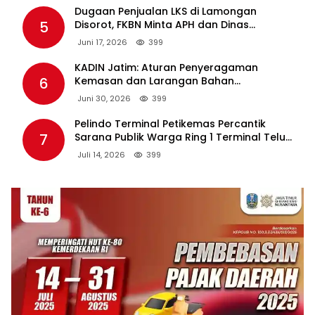
Dugaan Penjualan LKS di Lamongan
5
Disorot, FKBN Minta APH dan Dinas
Pendidikan Bertindak Tegas.
Juni 17, 2026
399
KADIN Jatim: Aturan Penyeragaman
6
Kemasan dan Larangan Bahan
Tambahan Berpotensi Ganggu Industri
Juni 30, 2026
399
Tembakau
Pelindo Terminal Petikemas Percantik
7
Sarana Publik Warga Ring 1 Terminal Teluk
Lamong Lewat Program TJSL
Juli 14, 2026
399