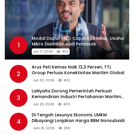
Modal Dapur MBG Capai Rp3 Miliar, Usaha
1
Mikro Dialihkan Jadi Pemasok
Juli 17, 2026
402
Arus Peti Kemas Naik 13,3 Persen, TTL
2
Group Perluas Konektivitas Maritim Global
Juli 30, 2026
402
LaNyalla Dorong Pemerintah Perkuat
3
Kemandirian Industri Pertahanan Maritim
Lewat PT PAL
Juli 29, 2026
400
Di Tengah Lesunya Ekonomi, UMKM
4
Dibayangi Lonjakan Harga BBM Nonsubsidi
Juni 16, 2026
399