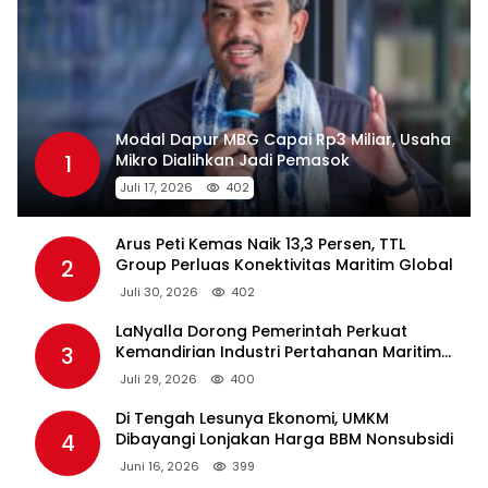
Modal Dapur MBG Capai Rp3 Miliar, Usaha
1
Mikro Dialihkan Jadi Pemasok
Juli 17, 2026
402
Arus Peti Kemas Naik 13,3 Persen, TTL
2
Group Perluas Konektivitas Maritim Global
Juli 30, 2026
402
LaNyalla Dorong Pemerintah Perkuat
3
Kemandirian Industri Pertahanan Maritim
Lewat PT PAL
Juli 29, 2026
400
Di Tengah Lesunya Ekonomi, UMKM
4
Dibayangi Lonjakan Harga BBM Nonsubsidi
Juni 16, 2026
399