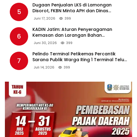
Dugaan Penjualan LKS di Lamongan
5
Disorot, FKBN Minta APH dan Dinas
Pendidikan Bertindak Tegas.
Juni 17, 2026
399
KADIN Jatim: Aturan Penyeragaman
6
Kemasan dan Larangan Bahan
Tambahan Berpotensi Ganggu Industri
Juni 30, 2026
399
Tembakau
Pelindo Terminal Petikemas Percantik
7
Sarana Publik Warga Ring 1 Terminal Teluk
Lamong Lewat Program TJSL
Juli 14, 2026
399