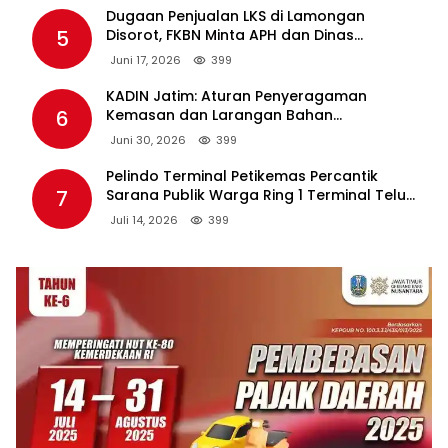
Dugaan Penjualan LKS di Lamongan
5
Disorot, FKBN Minta APH dan Dinas
Pendidikan Bertindak Tegas.
Juni 17, 2026
399
KADIN Jatim: Aturan Penyeragaman
6
Kemasan dan Larangan Bahan
Tambahan Berpotensi Ganggu Industri
Juni 30, 2026
399
Tembakau
Pelindo Terminal Petikemas Percantik
7
Sarana Publik Warga Ring 1 Terminal Teluk
Lamong Lewat Program TJSL
Juli 14, 2026
399