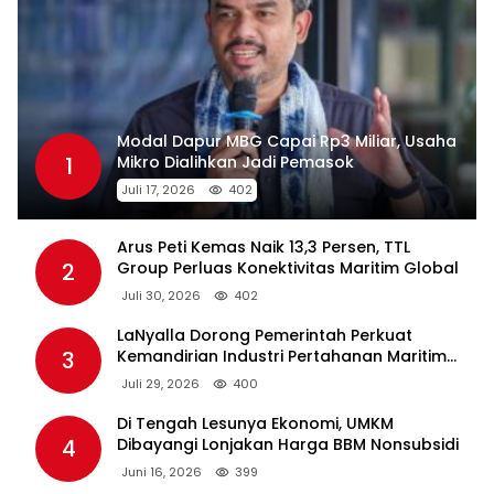
Modal Dapur MBG Capai Rp3 Miliar, Usaha
1
Mikro Dialihkan Jadi Pemasok
Juli 17, 2026
402
Arus Peti Kemas Naik 13,3 Persen, TTL
2
Group Perluas Konektivitas Maritim Global
Juli 30, 2026
402
LaNyalla Dorong Pemerintah Perkuat
3
Kemandirian Industri Pertahanan Maritim
Lewat PT PAL
Juli 29, 2026
400
Di Tengah Lesunya Ekonomi, UMKM
4
Dibayangi Lonjakan Harga BBM Nonsubsidi
Juni 16, 2026
399