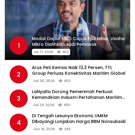
Modal Dapur MBG Capai Rp3 Miliar, Usaha
1
Mikro Dialihkan Jadi Pemasok
Juli 17, 2026
402
Arus Peti Kemas Naik 13,3 Persen, TTL
2
Group Perluas Konektivitas Maritim Global
Juli 30, 2026
402
LaNyalla Dorong Pemerintah Perkuat
3
Kemandirian Industri Pertahanan Maritim
Lewat PT PAL
Juli 29, 2026
400
Di Tengah Lesunya Ekonomi, UMKM
4
Dibayangi Lonjakan Harga BBM Nonsubsidi
Juni 16, 2026
399