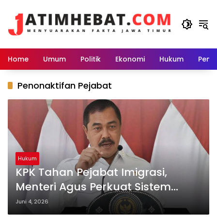
Langsung
ke
konten
Home
Umum
Politik
Ekonomi
Hukum
Peme
Penonaktifan Pejabat
Hukum
KPK Tahan Pejabat Imigrasi,
Menteri Agus Perkuat Sistem
Pengawasan Internal
Juni 4, 2026