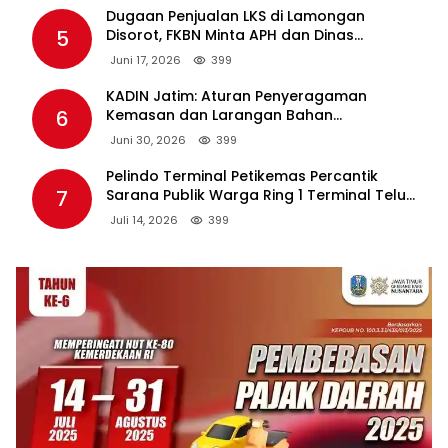
Dugaan Penjualan LKS di Lamongan
5
Disorot, FKBN Minta APH dan Dinas
Pendidikan Bertindak Tegas.
Juni 17, 2026
399
KADIN Jatim: Aturan Penyeragaman
6
Kemasan dan Larangan Bahan
Tambahan Berpotensi Ganggu Industri
Juni 30, 2026
399
Tembakau
Pelindo Terminal Petikemas Percantik
7
Sarana Publik Warga Ring 1 Terminal Teluk
Lamong Lewat Program TJSL
Juli 14, 2026
399