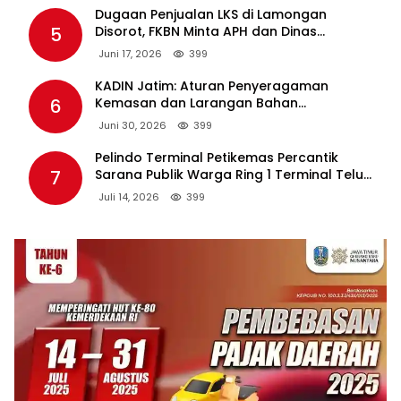
Dugaan Penjualan LKS di Lamongan
5
Disorot, FKBN Minta APH dan Dinas
Pendidikan Bertindak Tegas.
Juni 17, 2026
399
KADIN Jatim: Aturan Penyeragaman
6
Kemasan dan Larangan Bahan
Tambahan Berpotensi Ganggu Industri
Juni 30, 2026
399
Tembakau
Pelindo Terminal Petikemas Percantik
7
Sarana Publik Warga Ring 1 Terminal Teluk
Lamong Lewat Program TJSL
Juli 14, 2026
399