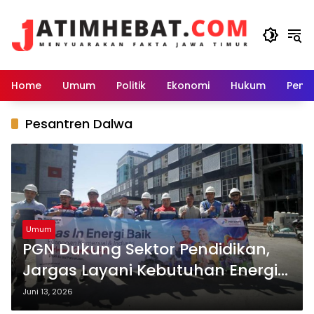
Langsung
ke
konten
Home
Umum
Politik
Ekonomi
Hukum
Peme
Pesantren Dalwa
Umum
PGN Dukung Sektor Pendidikan,
Jargas Layani Kebutuhan Energi
Pesantren Dalwa
Juni 13, 2026