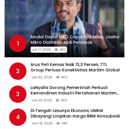
Modal Dapur MBG Capai Rp3 Miliar, Usaha
1
Mikro Dialihkan Jadi Pemasok
Juli 17, 2026
402
Arus Peti Kemas Naik 13,3 Persen, TTL
2
Group Perluas Konektivitas Maritim Global
Juli 30, 2026
402
LaNyalla Dorong Pemerintah Perkuat
3
Kemandirian Industri Pertahanan Maritim
Lewat PT PAL
Juli 29, 2026
400
Di Tengah Lesunya Ekonomi, UMKM
4
Dibayangi Lonjakan Harga BBM Nonsubsidi
Juni 16, 2026
399