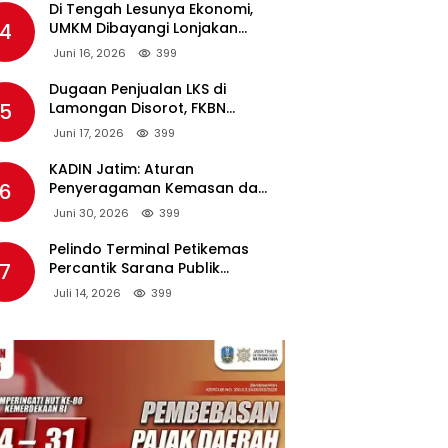
Di Tengah Lesunya Ekonomi,
4
UMKM Dibayangi Lonjakan
Harga BBM Nonsubsidi
Juni 16, 2026
399
Dugaan Penjualan LKS di
5
Lamongan Disorot, FKBN
Minta APH dan Dinas
Juni 17, 2026
399
Pendidikan Bertindak Tegas.
KADIN Jatim: Aturan
6
Penyeragaman Kemasan dan
Larangan Bahan Tambahan
Juni 30, 2026
399
Berpotensi Ganggu Industri
Tembakau
Pelindo Terminal Petikemas
7
Percantik Sarana Publik
Warga Ring 1 Terminal Teluk
Juli 14, 2026
399
Lamong Lewat Program TJSL