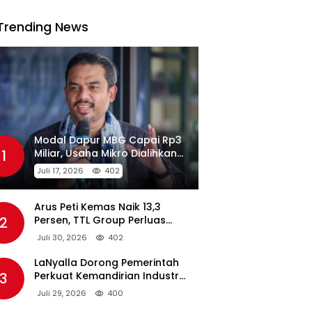
Trending News
Modal Dapur MBG Capai Rp3
1
Miliar, Usaha Mikro Dialihkan
Jadi Pemasok
Juli 17, 2026
402
Arus Peti Kemas Naik 13,3
2
Persen, TTL Group Perluas
Konektivitas Maritim Global
Juli 30, 2026
402
LaNyalla Dorong Pemerintah
3
Perkuat Kemandirian Industri
Pertahanan Maritim Lewat PT
Juli 29, 2026
400
PAL