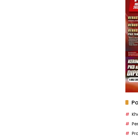
Po
Kh
Pe
Pr