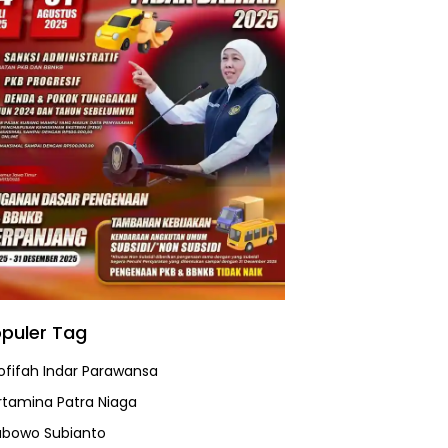
puler Tag
ofifah Indar Parawansa
rtamina Patra Niaga
abowo Subianto