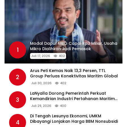
Modal Dapur MBG Capai Rp3 Miliar, Usaha
1
Mikro Dialihkan Jadi Pemasok
Juli 17, 2026
402
Arus Peti Kemas Naik 13,3 Persen, TTL
2
Group Perluas Konektivitas Maritim Global
Juli 30, 2026
402
LaNyalla Dorong Pemerintah Perkuat
3
Kemandirian Industri Pertahanan Maritim
Lewat PT PAL
Juli 29, 2026
400
Di Tengah Lesunya Ekonomi, UMKM
4
Dibayangi Lonjakan Harga BBM Nonsubsidi