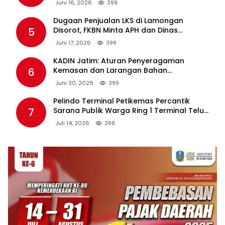
Juni 16, 2026
399
Dugaan Penjualan LKS di Lamongan
5
Disorot, FKBN Minta APH dan Dinas
Pendidikan Bertindak Tegas.
Juni 17, 2026
399
KADIN Jatim: Aturan Penyeragaman
6
Kemasan dan Larangan Bahan
Tambahan Berpotensi Ganggu Industri
Juni 30, 2026
399
Tembakau
Pelindo Terminal Petikemas Percantik
7
Sarana Publik Warga Ring 1 Terminal Teluk
Lamong Lewat Program TJSL
Juli 14, 2026
399