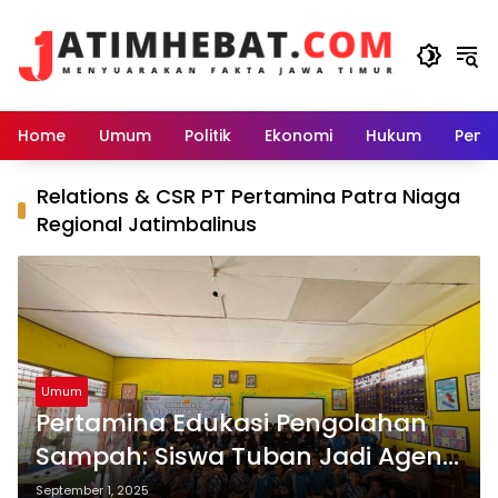
Langsung
ke
konten
Home
Umum
Politik
Ekonomi
Hukum
Peme
Relations & CSR PT Pertamina Patra Niaga
Regional Jatimbalinus
Umum
Pertamina Edukasi Pengolahan
Sampah: Siswa Tuban Jadi Agen
Perubahan Berkelanjutan.
September 1, 2025