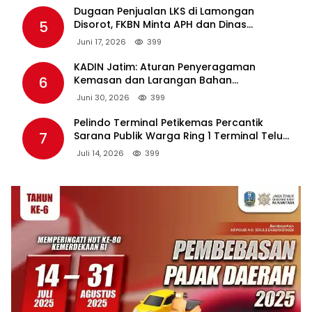
Dugaan Penjualan LKS di Lamongan
5
Disorot, FKBN Minta APH dan Dinas
Pendidikan Bertindak Tegas.
Juni 17, 2026
399
KADIN Jatim: Aturan Penyeragaman
6
Kemasan dan Larangan Bahan
Tambahan Berpotensi Ganggu Industri
Juni 30, 2026
399
Tembakau
Pelindo Terminal Petikemas Percantik
7
Sarana Publik Warga Ring 1 Terminal Teluk
Lamong Lewat Program TJSL
Juli 14, 2026
399