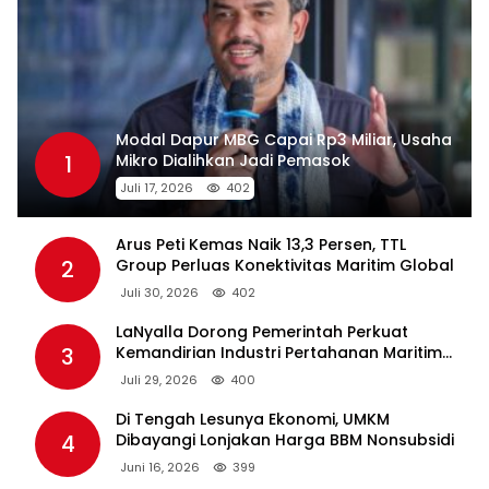
Modal Dapur MBG Capai Rp3 Miliar, Usaha
1
Mikro Dialihkan Jadi Pemasok
Juli 17, 2026
402
Arus Peti Kemas Naik 13,3 Persen, TTL
2
Group Perluas Konektivitas Maritim Global
Juli 30, 2026
402
LaNyalla Dorong Pemerintah Perkuat
3
Kemandirian Industri Pertahanan Maritim
Lewat PT PAL
Juli 29, 2026
400
Di Tengah Lesunya Ekonomi, UMKM
4
Dibayangi Lonjakan Harga BBM Nonsubsidi
Juni 16, 2026
399