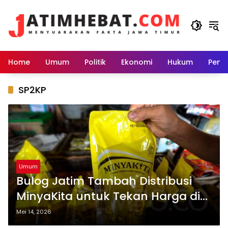
Langsung
ke
konten
Home
Umum
Politik
Ekonomi
Hukum
Peme
SP2KP
Umum
Bulog Jatim Tambah Distribusi
MinyaKita untuk Tekan Harga di
Pasaran
Mei 14, 2026