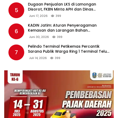
Dugaan Penjualan LKS di Lamongan
5
Disorot, FKBN Minta APH dan Dinas
Pendidikan Bertindak Tegas.
Juni 17, 2026
399
KADIN Jatim: Aturan Penyeragaman
6
Kemasan dan Larangan Bahan
Tambahan Berpotensi Ganggu Industri
Juni 30, 2026
399
Tembakau
Pelindo Terminal Petikemas Percantik
7
Sarana Publik Warga Ring 1 Terminal Teluk
Lamong Lewat Program TJSL
Juli 14, 2026
399