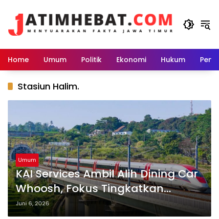
Langsung
ke
konten
Home
Umum
Politik
Ekonomi
Hukum
Peme
Stasiun Halim.
Umum
KAI Services Ambil Alih Dining Car
Whoosh, Fokus Tingkatkan
Kenyamanan Penumpang
Juni 6, 2026