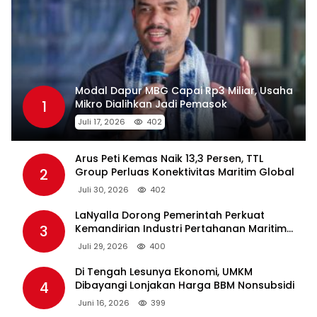
Modal Dapur MBG Capai Rp3 Miliar, Usaha
1
Mikro Dialihkan Jadi Pemasok
Juli 17, 2026
402
Arus Peti Kemas Naik 13,3 Persen, TTL
2
Group Perluas Konektivitas Maritim Global
Juli 30, 2026
402
LaNyalla Dorong Pemerintah Perkuat
3
Kemandirian Industri Pertahanan Maritim
Lewat PT PAL
Juli 29, 2026
400
Di Tengah Lesunya Ekonomi, UMKM
4
Dibayangi Lonjakan Harga BBM Nonsubsidi
Juni 16, 2026
399