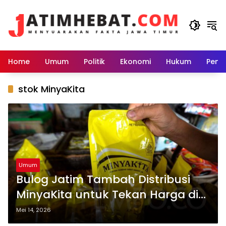
Langsung
ke
konten
Home
Umum
Politik
Ekonomi
Hukum
Peme
stok MinyaKita
Umum
Bulog Jatim Tambah Distribusi
MinyaKita untuk Tekan Harga di
Pasaran
Mei 14, 2026