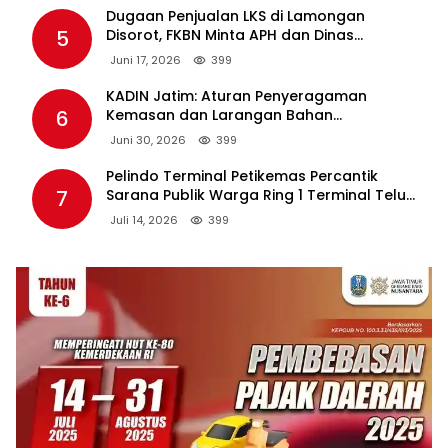
Dugaan Penjualan LKS di Lamongan
5
Disorot, FKBN Minta APH dan Dinas
Pendidikan Bertindak Tegas.
Juni 17, 2026
399
KADIN Jatim: Aturan Penyeragaman
6
Kemasan dan Larangan Bahan
Tambahan Berpotensi Ganggu Industri
Juni 30, 2026
399
Tembakau
Pelindo Terminal Petikemas Percantik
7
Sarana Publik Warga Ring 1 Terminal Teluk
Lamong Lewat Program TJSL
Juli 14, 2026
399