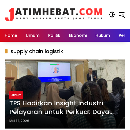
Langsung
ke
konten
Home
Umum
Politik
Ekonomi
Hukum
Peme
supply chain logistik
Umum
TPS Hadirkan Insight Industri
Pelayaran untuk Perkuat Daya
Saing Logistik
Mei 14, 2026