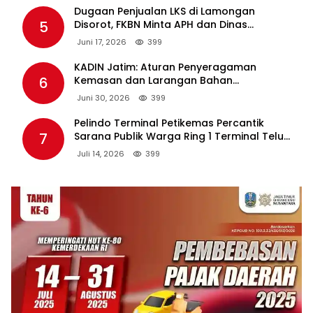
Dugaan Penjualan LKS di Lamongan
5
Disorot, FKBN Minta APH dan Dinas
Pendidikan Bertindak Tegas.
Juni 17, 2026
399
KADIN Jatim: Aturan Penyeragaman
6
Kemasan dan Larangan Bahan
Tambahan Berpotensi Ganggu Industri
Juni 30, 2026
399
Tembakau
Pelindo Terminal Petikemas Percantik
7
Sarana Publik Warga Ring 1 Terminal Teluk
Lamong Lewat Program TJSL
Juli 14, 2026
399