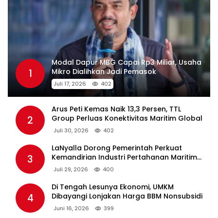
Modal Dapur MBG Capai Rp3 Miliar, Usaha
1
Mikro Dialihkan Jadi Pemasok
Juli 17, 2026
402
Arus Peti Kemas Naik 13,3 Persen, TTL
2
Group Perluas Konektivitas Maritim Global
Juli 30, 2026
402
LaNyalla Dorong Pemerintah Perkuat
3
Kemandirian Industri Pertahanan Maritim
Lewat PT PAL
Juli 29, 2026
400
Di Tengah Lesunya Ekonomi, UMKM
4
Dibayangi Lonjakan Harga BBM Nonsubsidi
Juni 16, 2026
399