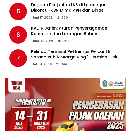
Dugaan Penjualan LKS di Lamongan
5
Disorot, FKBN Minta APH dan Dinas
Pendidikan Bertindak Tegas.
Juni 17, 2026
399
KADIN Jatim: Aturan Penyeragaman
6
Kemasan dan Larangan Bahan
Tambahan Berpotensi Ganggu Industri
Juni 30, 2026
399
Tembakau
Pelindo Terminal Petikemas Percantik
7
Sarana Publik Warga Ring 1 Terminal Teluk
Lamong Lewat Program TJSL
Juli 14, 2026
399