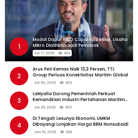
Modal Dapur MBG Capai Rp3 Miliar, Usaha
1
Mikro Dialihkan Jadi Pemasok
Juli 17, 2026
402
Arus Peti Kemas Naik 13,3 Persen, TTL
2
Group Perluas Konektivitas Maritim Global
Juli 30, 2026
402
LaNyalla Dorong Pemerintah Perkuat
3
Kemandirian Industri Pertahanan Maritim
Lewat PT PAL
Juli 29, 2026
400
Di Tengah Lesunya Ekonomi, UMKM
4
Dibayangi Lonjakan Harga BBM Nonsubsidi
Juni 16, 2026
399