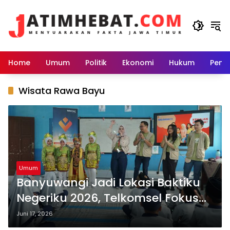
Langsung
ke
konten
Home
Umum
Politik
Ekonomi
Hukum
Peme
Wisata Rawa Bayu
Umum
Banyuwangi Jadi Lokasi Baktiku
Negeriku 2026, Telkomsel Fokus
Cetak Agen Perubahan Desa
Juni 17, 2026