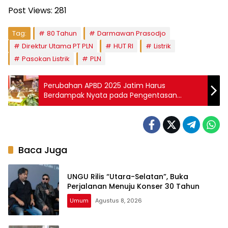
Post Views:
281
Tag:
80 Tahun
Darmawan Prasodjo
Direktur Utama PT PLN
HUT RI
Listrik
Pasokan Listrik
PLN
Perubahan APBD 2025 Jatim Harus
Berdampak Nyata pada Pengentasan
Kemiskinan
Baca Juga
UNGU Rilis “Utara-Selatan”, Buka
Perjalanan Menuju Konser 30 Tahun
Umum
Agustus 8, 2026