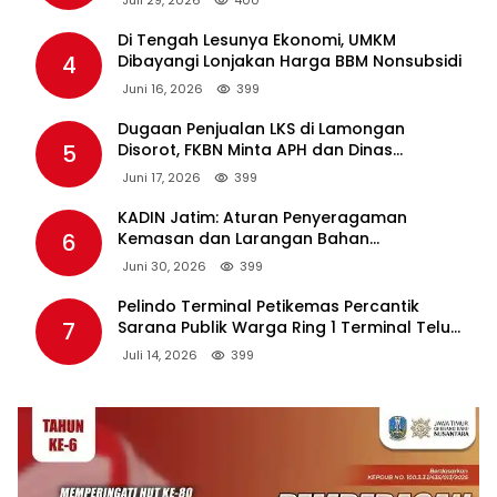
Juli 29, 2026
400
Di Tengah Lesunya Ekonomi, UMKM
4
Dibayangi Lonjakan Harga BBM Nonsubsidi
Juni 16, 2026
399
Dugaan Penjualan LKS di Lamongan
5
Disorot, FKBN Minta APH dan Dinas
Pendidikan Bertindak Tegas.
Juni 17, 2026
399
KADIN Jatim: Aturan Penyeragaman
6
Kemasan dan Larangan Bahan
Tambahan Berpotensi Ganggu Industri
Juni 30, 2026
399
Tembakau
Pelindo Terminal Petikemas Percantik
7
Sarana Publik Warga Ring 1 Terminal Teluk
Lamong Lewat Program TJSL
Juli 14, 2026
399