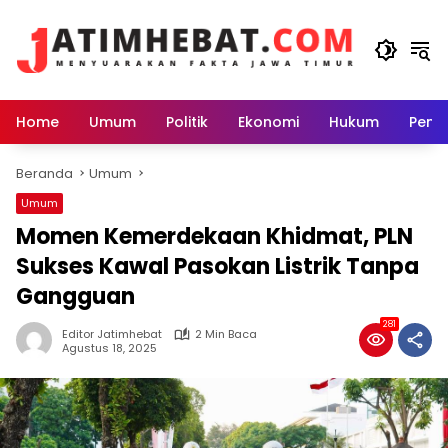
Langsung
ke
konten
Home
Umum
Politik
Ekonomi
Hukum
Peme
Beranda
Umum
Umum
Momen Kemerdekaan Khidmat, PLN
Sukses Kawal Pasokan Listrik Tanpa
Gangguan
281
Editor Jatimhebat
2 Min Baca
Agustus 18, 2025