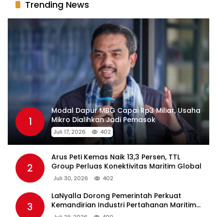
Trending News
Modal Dapur MBG Capai Rp3 Miliar, Usaha
1
Mikro Dialihkan Jadi Pemasok
Juli 17, 2026
402
Arus Peti Kemas Naik 13,3 Persen, TTL
2
Group Perluas Konektivitas Maritim Global
Juli 30, 2026
402
LaNyalla Dorong Pemerintah Perkuat
3
Kemandirian Industri Pertahanan Maritim
Lewat PT PAL