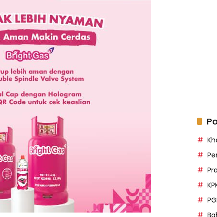
Po
Kh
Pe
Pr
KP
PG
Bah