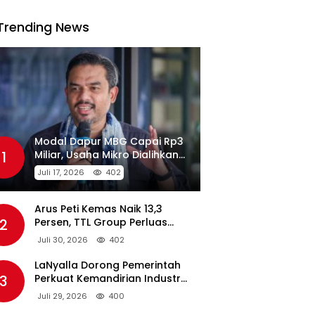
Trending News
Modal Dapur MBG Capai Rp3
1
Miliar, Usaha Mikro Dialihkan
Jadi Pemasok
Juli 17, 2026
402
Arus Peti Kemas Naik 13,3
2
Persen, TTL Group Perluas
Konektivitas Maritim Global
Juli 30, 2026
402
LaNyalla Dorong Pemerintah
3
Perkuat Kemandirian Industri
Pertahanan Maritim Lewat PT
Juli 29, 2026
400
PAL