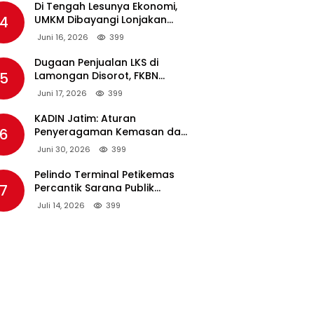
Di Tengah Lesunya Ekonomi,
4
UMKM Dibayangi Lonjakan
Harga BBM Nonsubsidi
Juni 16, 2026
399
Dugaan Penjualan LKS di
5
Lamongan Disorot, FKBN
Minta APH dan Dinas
Juni 17, 2026
399
Pendidikan Bertindak Tegas.
KADIN Jatim: Aturan
6
Penyeragaman Kemasan dan
Larangan Bahan Tambahan
Juni 30, 2026
399
Berpotensi Ganggu Industri
Tembakau
Pelindo Terminal Petikemas
7
Percantik Sarana Publik
Warga Ring 1 Terminal Teluk
Juli 14, 2026
399
Lamong Lewat Program TJSL