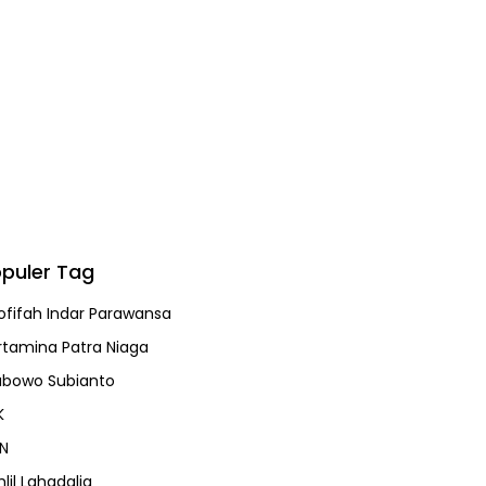
puler Tag
ofifah Indar Parawansa
rtamina Patra Niaga
abowo Subianto
K
N
lil Lahadalia