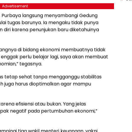
Advertisement
an Purbaya langsung menyambangi Gedung
i tugas barunya. Ia mengaku tidak punya
diri karena penunjukan baru diketahuinya
angnya di bidang ekonomi membuatnya tidak
a enggak perlu belajar lagi, saya akan membuat
nomian,” tegasnya.
rus tetap sehat tanpa mengganggu stabilitas
ah juga harus dioptimalkan agar mampu
arena efisiensi atau bukan. Yang jelas
pak negatif pada pertumbuhan ekonomi,”
pingi tiga wakil menteri keuangan, yakni