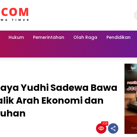
Hukum
Pemerintahan
Olah Raga
Pendidikan
baya Yudhi Sadewa Bawa
alik Arah Ekonomi dan
buhan
308