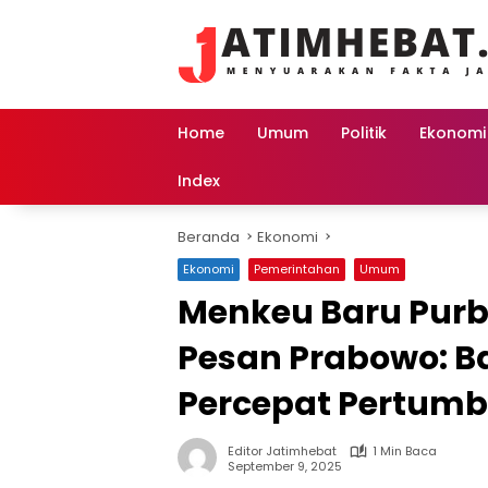
Langsung
ke
konten
Home
Umum
Politik
Ekonomi
Index
Beranda
Ekonomi
Ekonomi
Pemerintahan
Umum
Menkeu Baru Pur
Pesan Prabowo: B
Percepat Pertum
Editor Jatimhebat
1 Min Baca
September 9, 2025