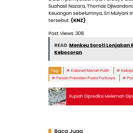
Suahasil Nazara, Thomas Djiwandono
Keuangan sebelumnya, Sri Mulyani I
tersebut.
(KNZ)
Post Views:
308
READ
Menkeu Soroti Lonjakan R
Kebocoran
Tag:
Kabinet Merah Putih
Kebija
Pesan Presiden Pada Purbaya
Pu
Rupiah Diprediksi Melemah Di
Baca Juga