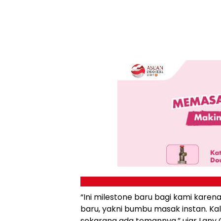
“Ini milestone baru bagi kami kare
baru, yakni bumbu masak instan. Kala
sekarang ada temannya,” ujar Lany 