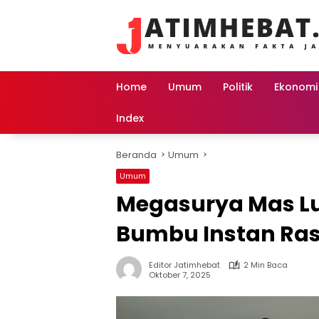
Langsung
ke
konten
Home
Umum
Politik
Ekonomi
Index
Beranda
Umum
Umum
Megasurya Mas L
Bumbu Instan Ras
Editor Jatimhebat
2 Min Baca
Oktober 7, 2025