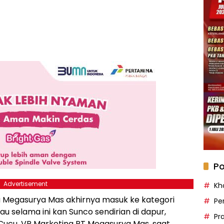
Po
Advertisement
Kh
na Megasurya Mas akhirnya masuk ke kategori
Pe
u selama ini kan Sunco sendirian di dapur,
Pr
Cucu, VP Marketing PT Megasurya Mas, saat