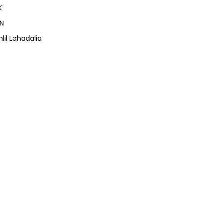
K
N
lil Lahadalia