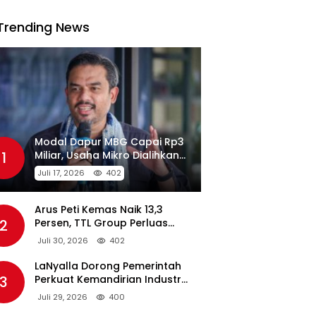
Trending News
Modal Dapur MBG Capai Rp3
1
Miliar, Usaha Mikro Dialihkan
Jadi Pemasok
Juli 17, 2026
402
Arus Peti Kemas Naik 13,3
2
Persen, TTL Group Perluas
Konektivitas Maritim Global
Juli 30, 2026
402
LaNyalla Dorong Pemerintah
3
Perkuat Kemandirian Industri
Pertahanan Maritim Lewat PT
Juli 29, 2026
400
PAL