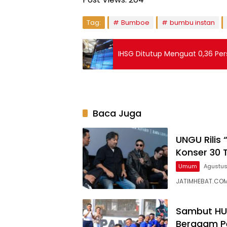
Tag:
Bumboe
bumbu instan
IHSG Ditutup Menguat 0,36 Per
Baca Juga
UNGU Rilis
Konser 30 
Umum
Agustus
JATIMHEBAT.COM
Sambut HUT
Beragam P