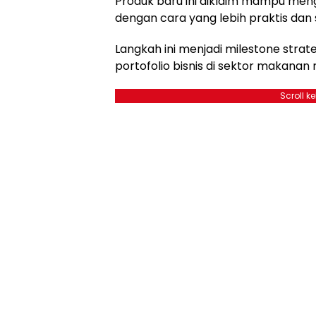
Produk baru ini diklaim mampu men
dengan cara yang lebih praktis dan 
Langkah ini menjadi milestone stra
portofolio bisnis di sektor makanan r
Scroll k