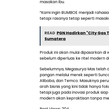
masakan ibu.
“Kami ingin BUMBOE menjadi rahasia 
tetapi rasanya tetap seperti masak
READ
PGN Hadirkan "City Gas T
Sumatera
Produk ini akan mulai dipasarkan di 
sebelum diperluas ke ritel modern
Sebelumnya, Megasurya Mas telah d
pangan melalui merek seperti Sunco,
Alibaba, dan Temco. Masuknya per
arah bisnis yang kini tidak hanya 
tetapi juga pada inovasi produk si
modern akan kepraktisan tanpa me
Post Views:
204