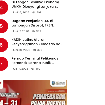
Di Tengah Lesunya Ekonomi,
4
UMKM Dibayangi Lonjakan
Harga BBM Nonsubsidi
Juni 16, 2026
399
Dugaan Penjualan LKS di
5
Lamongan Disorot, FKBN
Minta APH dan Dinas
Juni 17, 2026
399
Pendidikan Bertindak Tegas.
KADIN Jatim: Aturan
6
Penyeragaman Kemasan dan
Larangan Bahan Tambahan
Juni 30, 2026
399
Berpotensi Ganggu Industri
Tembakau
Pelindo Terminal Petikemas
7
Percantik Sarana Publik
Warga Ring 1 Terminal Teluk
Juli 14, 2026
399
Lamong Lewat Program TJSL