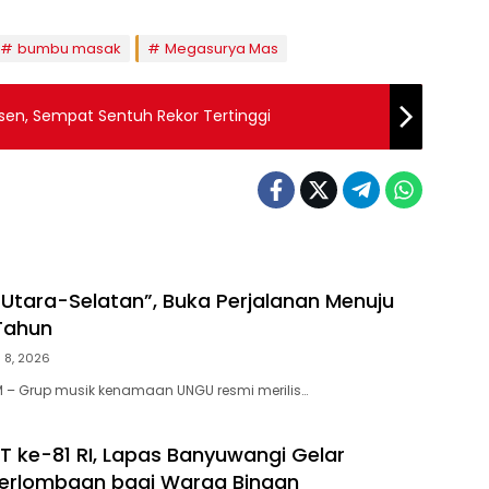
bumbu masak
Megasurya Mas
sen, Sempat Sentuh Rekor Tertinggi
 “Utara-Selatan”, Buka Perjalanan Menuju
Tahun
 8, 2026
 – Grup musik kenamaan UNGU resmi merilis…
 ke-81 RI, Lapas Banyuwangi Gelar
erlombaan bagi Warga Binaan