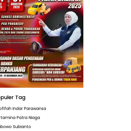
puler Tag
ofifah Indar Parawansa
rtamina Patra Niaga
abowo Subianto