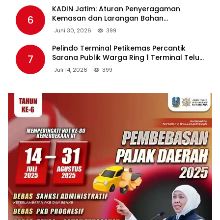
KADIN Jatim: Aturan Penyeragaman
6
Kemasan dan Larangan Bahan
Tambahan Berpotensi Ganggu Industri
Juni 30, 2026
399
Tembakau
Pelindo Terminal Petikemas Percantik
7
Sarana Publik Warga Ring 1 Terminal Teluk
Lamong Lewat Program TJSL
Juli 14, 2026
399