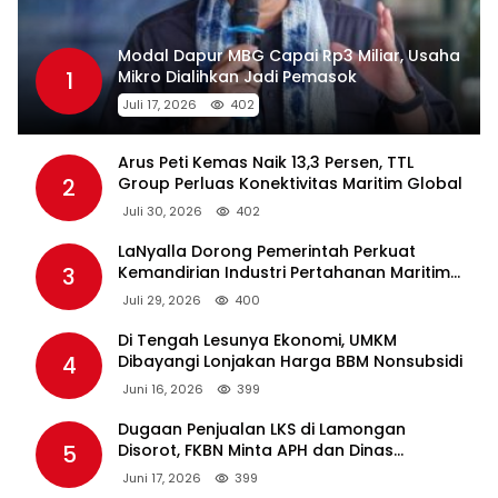
Modal Dapur MBG Capai Rp3 Miliar, Usaha
1
Mikro Dialihkan Jadi Pemasok
Juli 17, 2026
402
Arus Peti Kemas Naik 13,3 Persen, TTL
2
Group Perluas Konektivitas Maritim Global
Juli 30, 2026
402
LaNyalla Dorong Pemerintah Perkuat
3
Kemandirian Industri Pertahanan Maritim
Lewat PT PAL
Juli 29, 2026
400
Di Tengah Lesunya Ekonomi, UMKM
4
Dibayangi Lonjakan Harga BBM Nonsubsidi
Juni 16, 2026
399
Dugaan Penjualan LKS di Lamongan
5
Disorot, FKBN Minta APH dan Dinas
Pendidikan Bertindak Tegas.
Juni 17, 2026
399