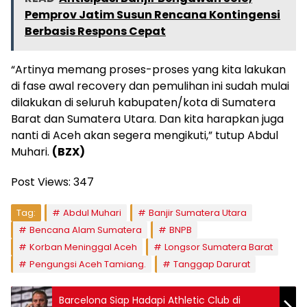
Pemprov Jatim Susun Rencana Kontingensi
Berbasis Respons Cepat
“Artinya memang proses-proses yang kita lakukan
di fase awal recovery dan pemulihan ini sudah mulai
dilakukan di seluruh kabupaten/kota di Sumatera
Barat dan Sumatera Utara. Dan kita harapkan juga
nanti di Aceh akan segera mengikuti,” tutup Abdul
Muhari.
(BZX)
Post Views:
347
Tag:
Abdul Muhari
Banjir Sumatera Utara
Bencana Alam Sumatera
BNPB
Korban Meninggal Aceh
Longsor Sumatera Barat
Pengungsi Aceh Tamiang.
Tanggap Darurat
Barcelona Siap Hadapi Athletic Club di