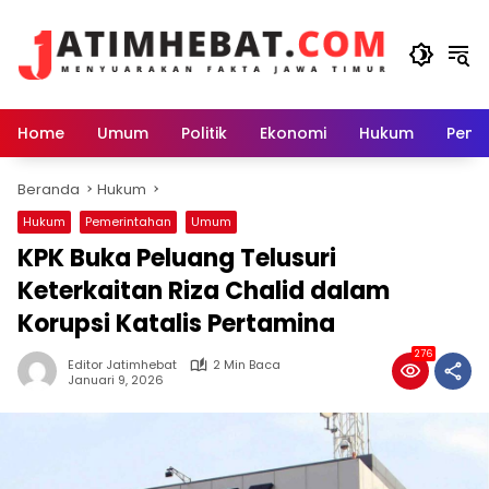
Langsung
ke
konten
Home
Umum
Politik
Ekonomi
Hukum
Peme
Beranda
Hukum
Hukum
Pemerintahan
Umum
KPK Buka Peluang Telusuri
Keterkaitan Riza Chalid dalam
Korupsi Katalis Pertamina
276
Editor Jatimhebat
2 Min Baca
Januari 9, 2026