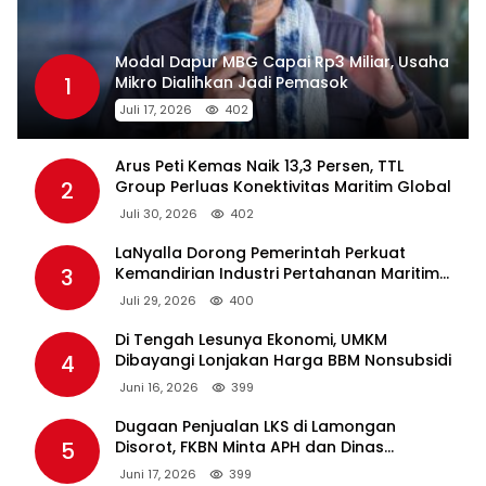
Arus Peti Kemas Naik 13,3 Persen, TTL
2
Group Perluas Konektivitas Maritim Global
Juli 30, 2026
402
LaNyalla Dorong Pemerintah Perkuat
3
Kemandirian Industri Pertahanan Maritim
Lewat PT PAL
Juli 29, 2026
400
Di Tengah Lesunya Ekonomi, UMKM
4
Dibayangi Lonjakan Harga BBM Nonsubsidi
Juni 16, 2026
399
Dugaan Penjualan LKS di Lamongan
5
Disorot, FKBN Minta APH dan Dinas
Pendidikan Bertindak Tegas.
Juni 17, 2026
399
KADIN Jatim: Aturan Penyeragaman
6
Kemasan dan Larangan Bahan
Tambahan Berpotensi Ganggu Industri
Juni 30, 2026
399
Tembakau
Pelindo Terminal Petikemas Percantik