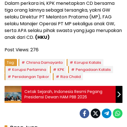
Dalam perkara ini, KPK menetapkan CD bersama
tiga orang lainnya sebagai tersangka, yakni GW
selaku Direktur PT Melanton Pratama (MP), FAG
selaku Manajer Operasi PT MP sekaligus anak GW,
serta APA selaku pihak swasta yang juga merupakan
anak dari CD.
(HKU)
Post Views:
276
Tag:
Chrisna Damayanto
Korupsi Katalis
Korupsi Pertamina
KPK
Pengadaan Katalis
Persidangan Tipikor
Riza Chalid
Cetak Sejarah, Indonesia Resmi Pegang
Presidensi Dewan HAM PBB 2026