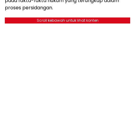
pada fakta-fakta hukum yang terungkap dalam
proses persidangan.
Scroll kebawah untuk lihat konten