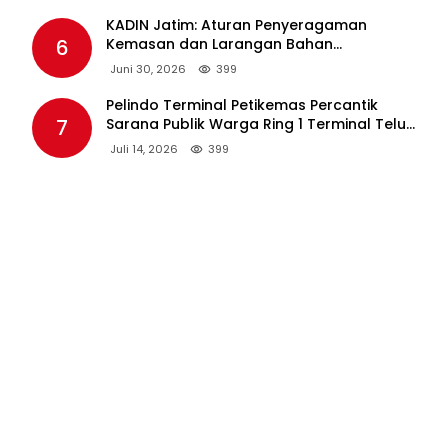
7
Sarana Publik Warga Ring 1 Terminal Teluk
Lamong Lewat Program TJSL
Juli 14, 2026
399