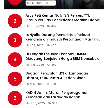
Juli 17, 2026
402
Arus Peti Kemas Naik 13,3 Persen, TTL
2
Group Perluas Konektivitas Maritim Global
Juli 30, 2026
402
LaNyalla Dorong Pemerintah Perkuat
3
Kemandirian Industri Pertahanan Maritim
Lewat PT PAL
Juli 29, 2026
400
Di Tengah Lesunya Ekonomi, UMKM
4
Dibayangi Lonjakan Harga BBM Nonsubsidi
Juni 16, 2026
399
Dugaan Penjualan LKS di Lamongan
5
Disorot, FKBN Minta APH dan Dinas
Pendidikan Bertindak Tegas.
Juni 17, 2026
399
KADIN Jatim: Aturan Penyeragaman
6
Kemasan dan Larangan Bahan
Tambahan Berpotensi Ganggu Industri
Juni 30, 2026
399
Tembakau