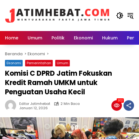
Langsung
ke
konten
Home
Umum
Politik
Ekonomi
Hukum
Peme
Beranda
Ekonomi
Ekonomi
Pemerintahan
Umum
Komisi C DPRD Jatim Fokuskan
Kredit Ramah UMKM untuk
Penguatan Usaha Kecil
302
Editor Jatimhebat
2 Min Baca
Januari 12, 2026