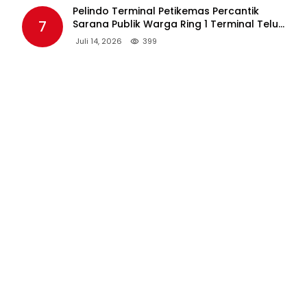
Pelindo Terminal Petikemas Percantik
7
Sarana Publik Warga Ring 1 Terminal Teluk
Lamong Lewat Program TJSL
Juli 14, 2026
399