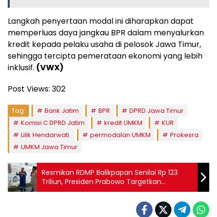
Langkah penyertaan modal ini diharapkan dapat
memperluas daya jangkau BPR dalam menyalurkan
kredit kepada pelaku usaha di pelosok Jawa Timur,
sehingga tercipta pemerataan ekonomi yang lebih
inklusif.
(VWX)
Post Views:
302
Tag:
Bank Jatim
BPR
DPRD Jawa Timur
Komisi C DPRD Jatim
kredit UMKM
KUR
Lilik Hendarwati.
permodalan UMKM
Prokesra
UMKM Jawa Timur
Resmikan RDMP Balikpapan Senilai Rp 123
Triliun, Presiden Prabowo Targetkan
Swasembada Energi