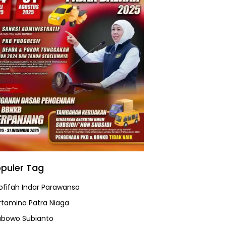
puler Tag
ofifah Indar Parawansa
rtamina Patra Niaga
abowo Subianto