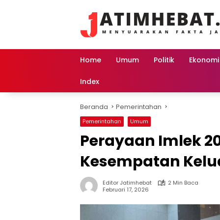
Langsung
ke
konten
Home
Umum
Politik
Ekonomi
Index
Beranda
Pemerintahan
Pemerintahan
Umum
Perayaan Imlek 20
Kesempatan Kelu
Editor Jatimhebat
2 Min Baca
Februari 17, 2026