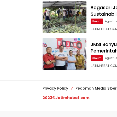
Bogasari Ja
Sustainabil
Umum
Agustus
JATIMHEBAT.COM 
JMSI Banyu
Pemerinta
Umum
Agustus
JATIMHEBAT.COM
Privacy Policy
Pedoman Media Siber
2023©Jatimhebat.com.