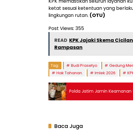
KPK memastikan seluruh layanan k
ketat sesuai ketentuan yang berla
lingkungan rutan.
(OTU)
Post Views:
355
READ
KPK Jajaki Skema Cicila
Rampasan
Tag:
Budi Prasetyo
Gedung Mer
Hak Tahanan.
Imlek 2026
KP
Polda Jatim Jamin Keamanan P
Baca Juga