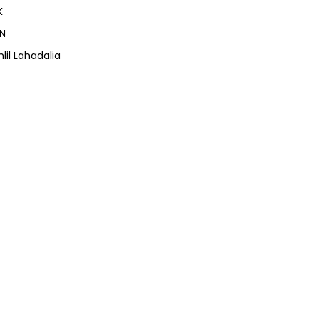
K
N
lil Lahadalia