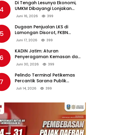
Di Tengah Lesunya Ekonomi,
4
UMKM Dibayangi Lonjakan
Harga BBM Nonsubsidi
Juni 16, 2026
399
Dugaan Penjualan LKS di
5
Lamongan Disorot, FKBN
Minta APH dan Dinas
Juni 17, 2026
399
Pendidikan Bertindak Tegas.
KADIN Jatim: Aturan
6
Penyeragaman Kemasan dan
Larangan Bahan Tambahan
Juni 30, 2026
399
Berpotensi Ganggu Industri
Tembakau
Pelindo Terminal Petikemas
7
Percantik Sarana Publik
Warga Ring 1 Terminal Teluk
Juli 14, 2026
399
Lamong Lewat Program TJSL