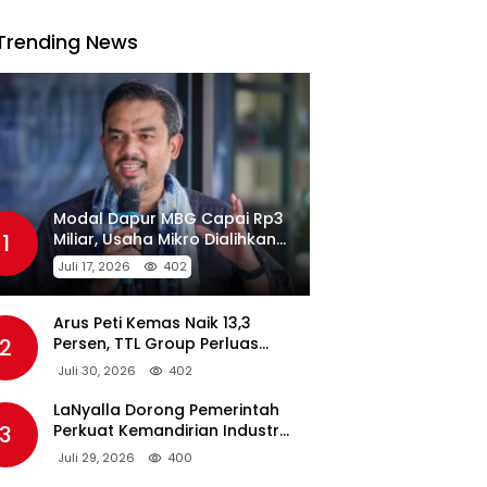
Trending News
Modal Dapur MBG Capai Rp3
1
Miliar, Usaha Mikro Dialihkan
Jadi Pemasok
Juli 17, 2026
402
Arus Peti Kemas Naik 13,3
2
Persen, TTL Group Perluas
Konektivitas Maritim Global
Juli 30, 2026
402
LaNyalla Dorong Pemerintah
3
Perkuat Kemandirian Industri
Pertahanan Maritim Lewat PT
Juli 29, 2026
400
PAL