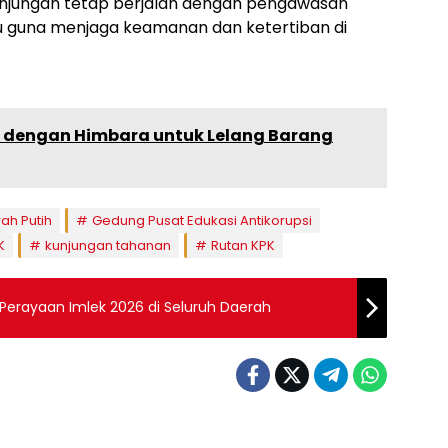
unjungan tetap berjalan dengan pengawasan
ku guna menjaga keamanan dan ketertiban di
n dengan Himbara untuk Lelang Barang
ah Putih
Gedung Pusat Edukasi Antikorupsi
K
kunjungan tahanan
Rutan KPK
erayaan Imlek 2026 di Seluruh Daerah