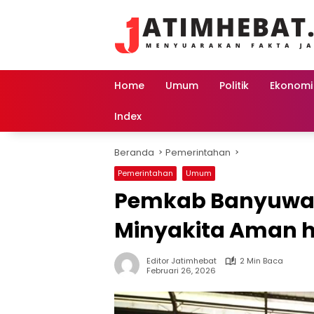
Langsung
ke
konten
Home
Umum
Politik
Ekonomi
Index
Beranda
Pemerintahan
Pemerintahan
Umum
Pemkab Banyuwan
Minyakita Aman h
Editor Jatimhebat
2 Min Baca
Februari 26, 2026