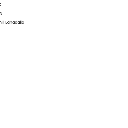
K
N
lil Lahadalia