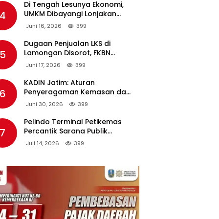
Di Tengah Lesunya Ekonomi,
4
UMKM Dibayangi Lonjakan
Harga BBM Nonsubsidi
Juni 16, 2026
399
Dugaan Penjualan LKS di
5
Lamongan Disorot, FKBN
Minta APH dan Dinas
Juni 17, 2026
399
Pendidikan Bertindak Tegas.
KADIN Jatim: Aturan
6
Penyeragaman Kemasan dan
Larangan Bahan Tambahan
Juni 30, 2026
399
Berpotensi Ganggu Industri
Tembakau
Pelindo Terminal Petikemas
7
Percantik Sarana Publik
Warga Ring 1 Terminal Teluk
Juli 14, 2026
399
Lamong Lewat Program TJSL