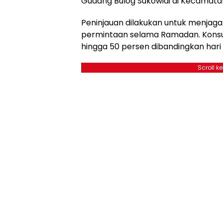
Gudang Bulog Sukowidi di Kecamatan
Peninjauan dilakukan untuk menjaga 
permintaan selama Ramadan. Konsu
hingga 50 persen dibandingkan hari 
Scroll k