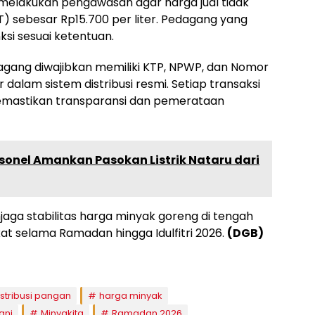
melakukan pengawasan agar harga jual tidak
T) sebesar Rp15.700 per liter. Pedagang yang
ksi sesuai ketentuan.
agang diwajibkan memiliki KTP, NPWP, dan Nomor
r dalam sistem distribusi resmi. Setiap transaksi
 memastikan transparansi dan pemerataan
rsonel Amankan Pasokan Listrik Nataru dari
ga stabilitas harga minyak goreng di tengah
 selama Ramadan hingga Idulfitri 2026.
(DGB)
istribusi pangan
harga minyak
ani
Minyakita
Ramadan 2026