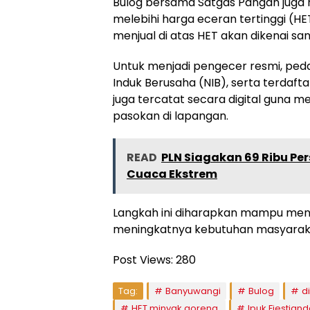
Bulog bersama Satgas Pangan juga 
melebihi harga eceran tertinggi (HE
menjual di atas HET akan dikenai san
Untuk menjadi pengecer resmi, ped
Induk Berusaha (NIB), serta terdafta
juga tercatat secara digital guna
pasokan di lapangan.
READ
PLN Siagakan 69 Ribu Pe
Cuaca Ekstrem
Langkah ini diharapkan mampu menja
meningkatnya kebutuhan masyarakat
Post Views:
280
Tag:
Banyuwangi
Bulog
d
HET minyak goreng.
Ipuk Fiestiand