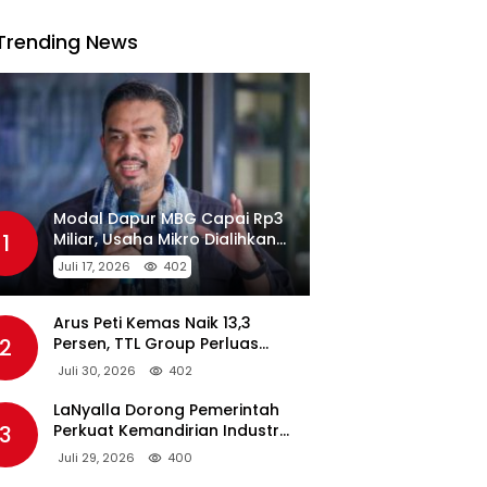
Trending News
Modal Dapur MBG Capai Rp3
1
Miliar, Usaha Mikro Dialihkan
Jadi Pemasok
Juli 17, 2026
402
Arus Peti Kemas Naik 13,3
2
Persen, TTL Group Perluas
Konektivitas Maritim Global
Juli 30, 2026
402
LaNyalla Dorong Pemerintah
3
Perkuat Kemandirian Industri
Pertahanan Maritim Lewat PT
Juli 29, 2026
400
PAL