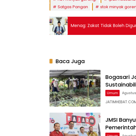
Satgas Pangan
stok minyak gore
Menag: Zakat Tidak Boleh Dig
Baca Juga
Bogasari Ja
Sustainabil
Umum
Agustus
JATIMHEBAT.COM 
JMSI Banyu
Pemerinta
Umum
Agustus