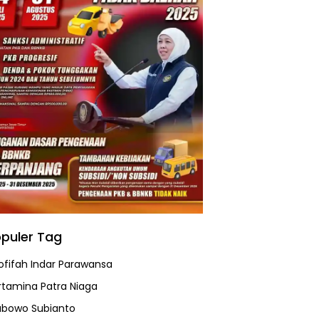
puler Tag
ofifah Indar Parawansa
rtamina Patra Niaga
abowo Subianto