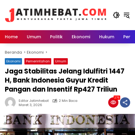
Langsung
ke
konten
Home
Umum
Politik
Ekonomi
Hukum
Peme
Beranda
Ekonomi
Ekonomi
Pemerintahan
Umum
Jaga Stabilitas Jelang Idulfitri 1447
H, Bank Indonesia Guyur Kredit
Pangan dan Insentif Rp427 Triliun
276
Editor Jatimhebat
2 Min Baca
Maret 3, 2026