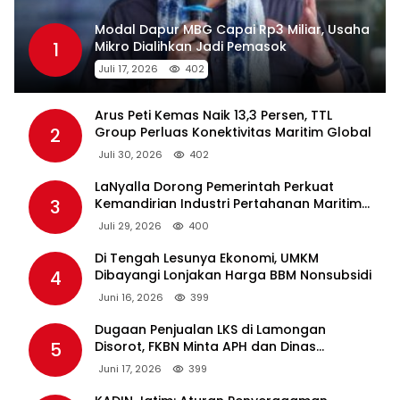
Modal Dapur MBG Capai Rp3 Miliar, Usaha
1
Mikro Dialihkan Jadi Pemasok
Juli 17, 2026
402
Arus Peti Kemas Naik 13,3 Persen, TTL
2
Group Perluas Konektivitas Maritim Global
Juli 30, 2026
402
LaNyalla Dorong Pemerintah Perkuat
3
Kemandirian Industri Pertahanan Maritim
Lewat PT PAL
Juli 29, 2026
400
Di Tengah Lesunya Ekonomi, UMKM
4
Dibayangi Lonjakan Harga BBM Nonsubsidi
Juni 16, 2026
399
Dugaan Penjualan LKS di Lamongan
5
Disorot, FKBN Minta APH dan Dinas
Pendidikan Bertindak Tegas.
Juni 17, 2026
399