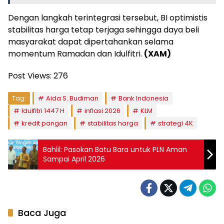
Dengan langkah terintegrasi tersebut, BI optimistis
stabilitas harga tetap terjaga sehingga daya beli
masyarakat dapat dipertahankan selama
momentum Ramadan dan Idulfitri.
(XAM)
Post Views:
276
Tag:
Aida S. Budiman
Bank Indonesia
Idulfitri 1447 H
inflasi 2026
KLM
kredit pangan
stabilitas harga
strategi 4K
Bahlil: Pasokan Batu Bara untuk PLN Aman
Sampai April 2026
Baca Juga