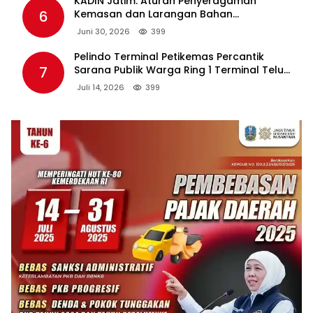
KADIN Jatim: Aturan Penyeragaman
6
Kemasan dan Larangan Bahan
Tambahan Berpotensi Ganggu Industri
Juni 30, 2026
399
Tembakau
Pelindo Terminal Petikemas Percantik
7
Sarana Publik Warga Ring 1 Terminal Teluk
Lamong Lewat Program TJSL
Juli 14, 2026
399