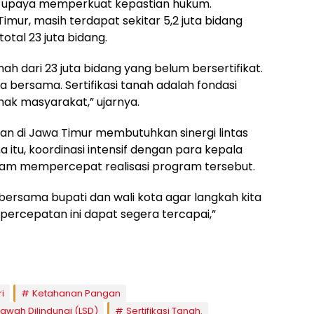
ari upaya memperkuat kepastian hukum.
mur, masih terdapat sekitar 5,2 juta bidang
otal 23 juta bidang.
nah dari 23 juta bidang yang belum bersertifikat.
ta bersama. Sertifikasi tanah adalah fondasi
ak masyarakat,” ujarnya.
n di Jawa Timur membutuhkan sinergi lintas
a itu, koordinasi intensif dengan para kepala
lam mempercepat realisasi program tersebut.
bersama bupati dan wali kota agar langkah kita
 percepatan ini dapat segera tercapai,”
i
Ketahanan Pangan
awah Dilindungi (LSD)
Sertifikasi Tanah.