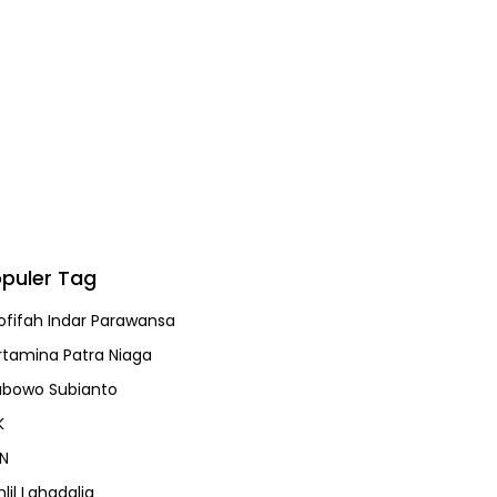
puler Tag
ofifah Indar Parawansa
rtamina Patra Niaga
abowo Subianto
K
N
lil Lahadalia