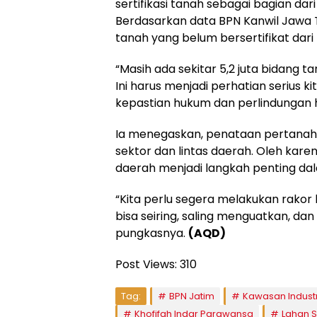
sertifikasi tanah sebagai bagian d
Berdasarkan data BPN Kanwil Jawa Ti
tanah yang belum bersertifikat dari t
“Masih ada sekitar 5,2 juta bidang ta
Ini harus menjadi perhatian serius ki
kepastian hukum dan perlindungan h
Ia menegaskan, penataan pertanaha
sektor dan lintas daerah. Oleh karen
daerah menjadi langkah penting da
“Kita perlu segera melakukan rakor 
bisa seiring, saling menguatkan, dan
pungkasnya.
(AQD)
Post Views:
310
Tag:
BPN Jatim
Kawasan Industr
Khofifah Indar Parawansa
Lahan S