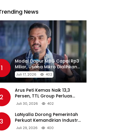
Trending News
Modal Dapur MBG Capai Rp3
1
Miliar, Usaha Mikro Dialihkan
Jadi Pemasok
Juli 17, 2026
402
Arus Peti Kemas Naik 13,3
2
Persen, TTL Group Perluas
Konektivitas Maritim Global
Juli 30, 2026
402
LaNyalla Dorong Pemerintah
3
Perkuat Kemandirian Industri
Pertahanan Maritim Lewat PT
Juli 29, 2026
400
PAL