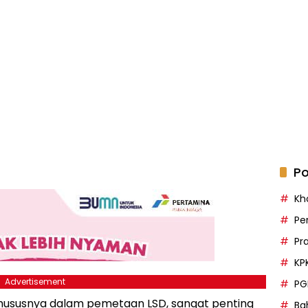
Po
Kh
Pe
Pr
KP
Advertisement
PG
 khususnya dalam pemetaan LSD, sangat penting
Bah