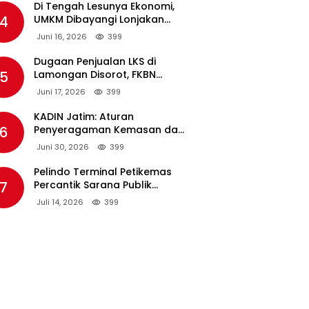
Di Tengah Lesunya Ekonomi,
4
UMKM Dibayangi Lonjakan
Harga BBM Nonsubsidi
Juni 16, 2026
399
Dugaan Penjualan LKS di
5
Lamongan Disorot, FKBN
Minta APH dan Dinas
Juni 17, 2026
399
Pendidikan Bertindak Tegas.
KADIN Jatim: Aturan
6
Penyeragaman Kemasan dan
Larangan Bahan Tambahan
Juni 30, 2026
399
Berpotensi Ganggu Industri
Tembakau
Pelindo Terminal Petikemas
7
Percantik Sarana Publik
Warga Ring 1 Terminal Teluk
Juli 14, 2026
399
Lamong Lewat Program TJSL