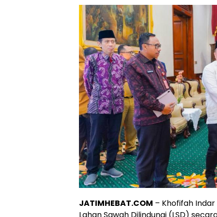
JATIMHEBAT.COM
– Khofifah Ind
Lahan Sawah Dilindungi (LSD) secar