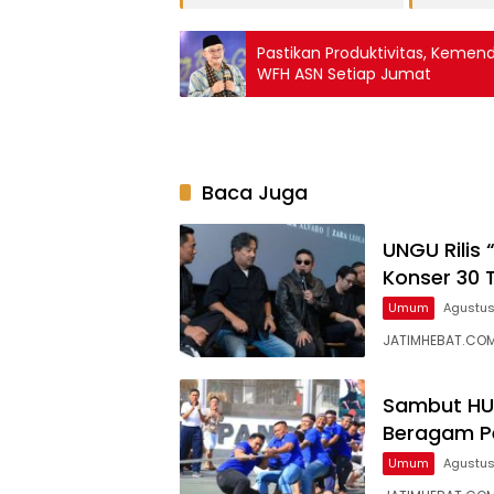
Pastikan Produktivitas, Kem
WFH ASN Setiap Jumat
Baca Juga
UNGU Rilis
Konser 30 
Umum
Agustus
JATIMHEBAT.COM
Sambut HUT
Beragam P
Umum
Agustus