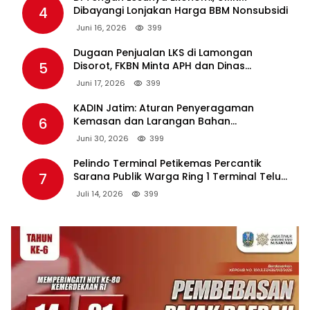
KADIN Jatim: Aturan Penyeragaman
6
Kemasan dan Larangan Bahan
Tambahan Berpotensi Ganggu Industri
Juni 30, 2026
399
Tembakau
Pelindo Terminal Petikemas Percantik
7
Sarana Publik Warga Ring 1 Terminal Teluk
Lamong Lewat Program TJSL
Juli 14, 2026
399