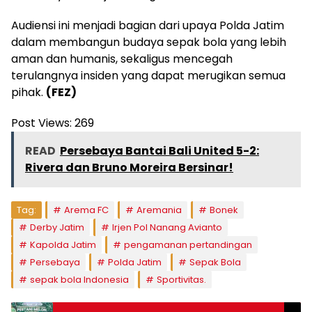
Audiensi ini menjadi bagian dari upaya Polda Jatim
dalam membangun budaya sepak bola yang lebih
aman dan humanis, sekaligus mencegah
terulangnya insiden yang dapat merugikan semua
pihak.
(FEZ)
Post Views:
269
READ
Persebaya Bantai Bali United 5-2:
Rivera dan Bruno Moreira Bersinar!
Tag:
Arema FC
Aremania
Bonek
Derby Jatim
Irjen Pol Nanang Avianto
Kapolda Jatim
pengamanan pertandingan
Persebaya
Polda Jatim
Sepak Bola
sepak bola Indonesia
Sportivitas.