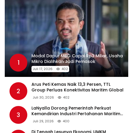
Modal Dapur MBG Capai Rp3 Miliar, Usaha
1
Mikro Dialihkan Jadi Pemasok
Juli 17, 2026
402
Arus Peti Kemas Naik 13,3 Persen, TTL
2
Group Perluas Konektivitas Maritim Global
Juli 30, 2026
402
LaNyalla Dorong Pemerintah Perkuat
3
Kemandirian Industri Pertahanan Maritim
Lewat PT PAL
Juli 29, 2026
400
Di Tengah Lesunya Ekonomi, UMKM
4
Dibayangi Lonjakan Harga BBM Nonsubsidi
Juni 16, 2026
399
Dugaan Penjualan LKS di Lamongan
5
Disorot, FKBN Minta APH dan Dinas
Pendidikan Bertindak Tegas.
Juni 17, 2026
399