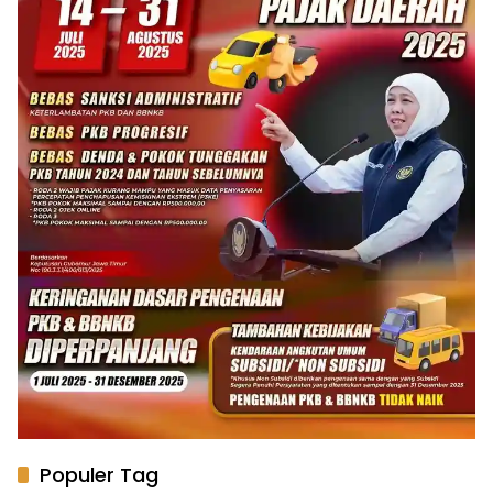
Populer Tag
Khofifah Indar Parawansa
Pertamina Patra Niaga
Prabowo Subianto
KPK