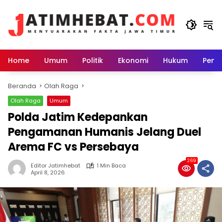
Langsung
ke
konten
Home
Umum
Politik
Ekonomi
Hukum
Peme
Beranda
Olah Raga
Olah Raga
Umum
Polda Jatim Kedepankan
Pengamanan Humanis Jelang Duel
Arema FC vs Persebaya
269
Editor Jatimhebat
1 Min Baca
April 8, 2026