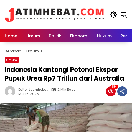
Langsung
ke
konten
Home
Umum
Politik
Ekonomi
Hukum
Peme
Beranda
Umum
Umum
Indonesia Kantongi Potensi Ekspor
Pupuk Urea Rp7 Triliun dari Australia
384
Editor Jatimhebat
2 Min Baca
Mei 16, 2026