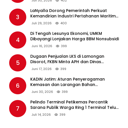
4
Dibayangi Lonjakan Harga BBM Nonsubsidi
Juni 16, 2026
399
Dugaan Penjualan LKS di Lamongan
5
Disorot, FKBN Minta APH dan Dinas
Pendidikan Bertindak Tegas.
Juni 17, 2026
399
KADIN Jatim: Aturan Penyeragaman
6
Kemasan dan Larangan Bahan
Tambahan Berpotensi Ganggu Industri
Juni 30, 2026
399
Tembakau
Pelindo Terminal Petikemas Percantik
7
Sarana Publik Warga Ring 1 Terminal Teluk
Lamong Lewat Program TJSL
Juli 14, 2026
399