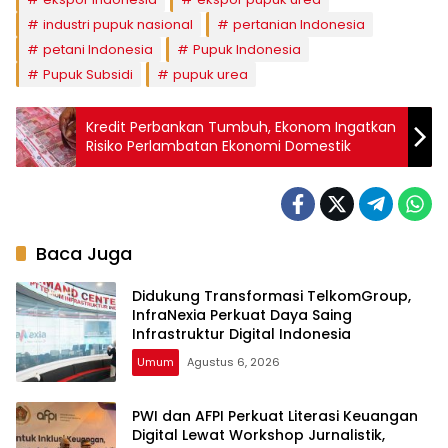
industri pupuk nasional
pertanian Indonesia
petani Indonesia
Pupuk Indonesia
Pupuk Subsidi
pupuk urea
Kredit Perbankan Tumbuh, Ekonom Ingatkan
Risiko Perlambatan Ekonomi Domestik
Baca Juga
Didukung Transformasi TelkomGroup,
InfraNexia Perkuat Daya Saing
Infrastruktur Digital Indonesia
Umum
Agustus 6, 2026
PWI dan AFPI Perkuat Literasi Keuangan
Digital Lewat Workshop Jurnalistik,