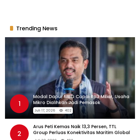
Modal Dapur MBG Capai Rp3 Miliar, Usaha
1
Mikro Dialihkan Jadi Pemasok
Juli 17, 2026
402
Arus Peti Kemas Naik 13,3 Persen, TTL
2
Group Perluas Konektivitas Maritim Global
Juli 30, 2026
402
LaNyalla Dorong Pemerintah Perkuat
3
Kemandirian Industri Pertahanan Maritim
Lewat PT PAL
Juli 29, 2026
400
Di Tengah Lesunya Ekonomi, UMKM