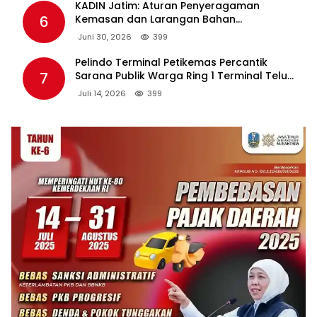
KADIN Jatim: Aturan Penyeragaman
6
Kemasan dan Larangan Bahan
Tambahan Berpotensi Ganggu Industri
Juni 30, 2026
399
Tembakau
Pelindo Terminal Petikemas Percantik
7
Sarana Publik Warga Ring 1 Terminal Teluk
Lamong Lewat Program TJSL
Juli 14, 2026
399