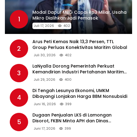
Modal Dapur MBG Capai Rp3 Miliar, Usaha
1
Mikro Dialihkan Jadi Pemasok
Juli 17, 2026
402
Arus Peti Kemas Naik 13,3 Persen, TTL
2
Group Perluas Konektivitas Maritim Global
Juli 30, 2026
402
LaNyalla Dorong Pemerintah Perkuat
3
Kemandirian Industri Pertahanan Maritim
Lewat PT PAL
Juli 29, 2026
400
Di Tengah Lesunya Ekonomi, UMKM
4
Dibayangi Lonjakan Harga BBM Nonsubsidi
Juni 16, 2026
399
Dugaan Penjualan LKS di Lamongan
5
Disorot, FKBN Minta APH dan Dinas
Pendidikan Bertindak Tegas.
Juni 17, 2026
399