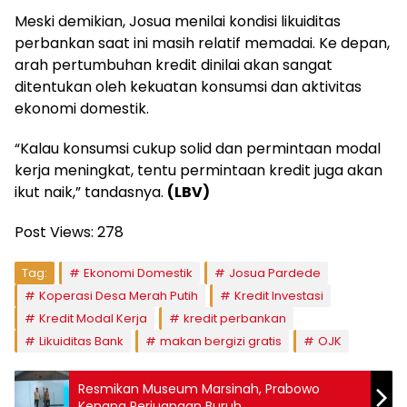
Meski demikian, Josua menilai kondisi likuiditas
perbankan saat ini masih relatif memadai. Ke depan,
arah pertumbuhan kredit dinilai akan sangat
ditentukan oleh kekuatan konsumsi dan aktivitas
ekonomi domestik.
“Kalau konsumsi cukup solid dan permintaan modal
kerja meningkat, tentu permintaan kredit juga akan
ikut naik,” tandasnya.
(LBV)
Post Views:
278
Tag:
Ekonomi Domestik
Josua Pardede
Koperasi Desa Merah Putih
Kredit Investasi
Kredit Modal Kerja
kredit perbankan
Likuiditas Bank
makan bergizi gratis
OJK
Resmikan Museum Marsinah, Prabowo
Kenang Perjuangan Buruh