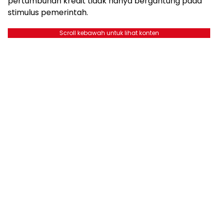
pertumbuhan kredit tidak hanya bergantung pada
stimulus pemerintah.
Scroll kebawah untuk lihat konten