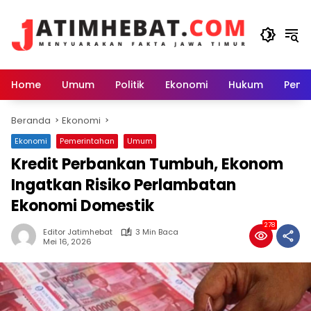
Langsung
ke
konten
Home
Umum
Politik
Ekonomi
Hukum
Peme
Beranda
Ekonomi
Ekonomi
Pemerintahan
Umum
Kredit Perbankan Tumbuh, Ekonom
Ingatkan Risiko Perlambatan
Ekonomi Domestik
278
Editor Jatimhebat
3 Min Baca
Mei 16, 2026