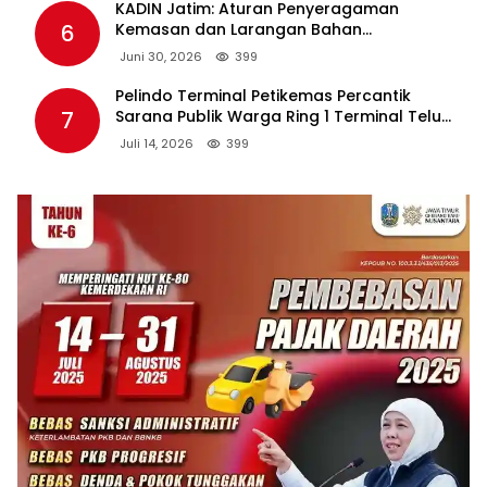
KADIN Jatim: Aturan Penyeragaman
6
Kemasan dan Larangan Bahan
Tambahan Berpotensi Ganggu Industri
Juni 30, 2026
399
Tembakau
Pelindo Terminal Petikemas Percantik
7
Sarana Publik Warga Ring 1 Terminal Teluk
Lamong Lewat Program TJSL
Juli 14, 2026
399