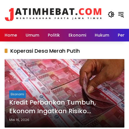
Langsung
ke
konten
Home
Umum
Politik
Ekonomi
Hukum
Peme
Koperasi Desa Merah Putih
Ekonomi
Kredit Perbankan Tumbuh,
Ekonom Ingatkan Risiko
Perlambatan Ekonomi Domestik
Mei 16, 2026