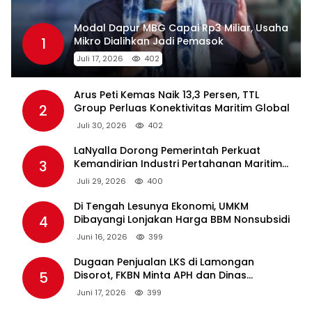
Modal Dapur MBG Capai Rp3 Miliar, Usaha
1
Mikro Dialihkan Jadi Pemasok
Juli 17, 2026
402
Arus Peti Kemas Naik 13,3 Persen, TTL
2
Group Perluas Konektivitas Maritim Global
Juli 30, 2026
402
LaNyalla Dorong Pemerintah Perkuat
3
Kemandirian Industri Pertahanan Maritim
Lewat PT PAL
Juli 29, 2026
400
Di Tengah Lesunya Ekonomi, UMKM
4
Dibayangi Lonjakan Harga BBM Nonsubsidi
Juni 16, 2026
399
Dugaan Penjualan LKS di Lamongan
5
Disorot, FKBN Minta APH dan Dinas
Pendidikan Bertindak Tegas.
Juni 17, 2026
399