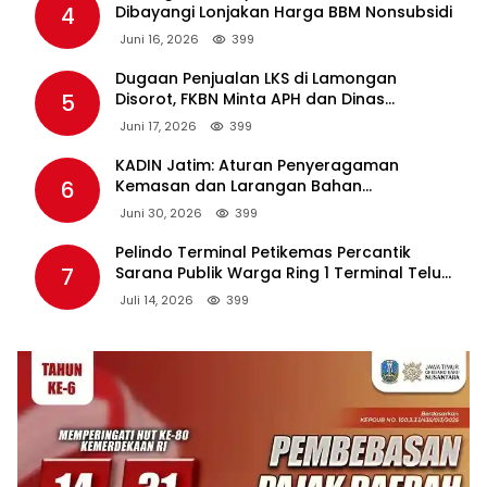
4
Dibayangi Lonjakan Harga BBM Nonsubsidi
Juni 16, 2026
399
Dugaan Penjualan LKS di Lamongan
5
Disorot, FKBN Minta APH dan Dinas
Pendidikan Bertindak Tegas.
Juni 17, 2026
399
KADIN Jatim: Aturan Penyeragaman
6
Kemasan dan Larangan Bahan
Tambahan Berpotensi Ganggu Industri
Juni 30, 2026
399
Tembakau
Pelindo Terminal Petikemas Percantik
7
Sarana Publik Warga Ring 1 Terminal Teluk
Lamong Lewat Program TJSL
Juli 14, 2026
399