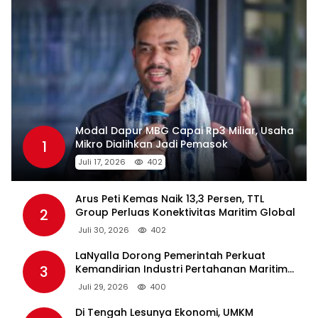
Modal Dapur MBG Capai Rp3 Miliar, Usaha
1
Mikro Dialihkan Jadi Pemasok
Juli 17, 2026
402
Arus Peti Kemas Naik 13,3 Persen, TTL
2
Group Perluas Konektivitas Maritim Global
Juli 30, 2026
402
LaNyalla Dorong Pemerintah Perkuat
3
Kemandirian Industri Pertahanan Maritim
Lewat PT PAL
Juli 29, 2026
400
Di Tengah Lesunya Ekonomi, UMKM