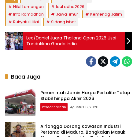
Hilal Lamongan
Idul adha2026
Info Ramadhan
JawaTimur
Kemenag Jatim
Rukyatul Hilal
Sidang Isbat
Leo/Daniel Juara Thailand Open 2026 Usai
Tundukkan Ganda India
Baca Juga
Pemerintah Jamin Harga Pertalite Tetap
Stabil hingga Akhir 2026
Pemerintahan
Agustus 6, 2026
Airlangga Dorong Kawasan Industri
Pertama di Madura, Bangkalan Masuk