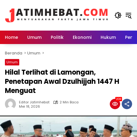
Langsung
ke
konten
Home
Umum
Politik
Ekonomi
Hukum
Peme
Beranda
Umum
Umum
Hilal Terlihat di Lamongan,
Penetapan Awal Dzulhijjah 1447 H
Menguat
208
Editor Jatimhebat
2 Min Baca
Mei 18, 2026