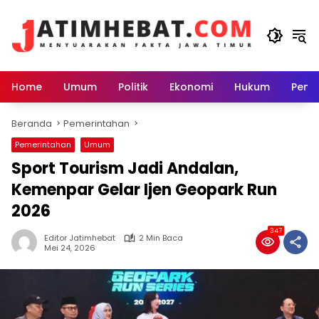
Langsung
ke
konten
Home
Umum
Politik
Ekonomi
Hukum
Peme
Beranda
Pemerintahan
Pemerintahan
Umum
Sport Tourism Jadi Andalan,
Kemenpar Gelar Ijen Geopark Run
2026
347
Editor Jatimhebat
2 Min Baca
Mei 24, 2026