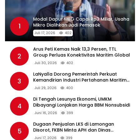
Modal Dapur MBG Capai Rp3 Miliar, Usaha
1
Mikro Dialihkan Jadi Pemasok
Juli 17, 2026
402
Arus Peti Kemas Naik 13,3 Persen, TTL
2
Group Perluas Konektivitas Maritim Global
Juli 30, 2026
402
LaNyalla Dorong Pemerintah Perkuat
3
Kemandirian Industri Pertahanan Maritim
Lewat PT PAL
Juli 29, 2026
400
Di Tengah Lesunya Ekonomi, UMKM
4
Dibayangi Lonjakan Harga BBM Nonsubsidi
Juni 16, 2026
399
Dugaan Penjualan LKS di Lamongan
5
Disorot, FKBN Minta APH dan Dinas
Pendidikan Bertindak Tegas.
Juni 17, 2026
399