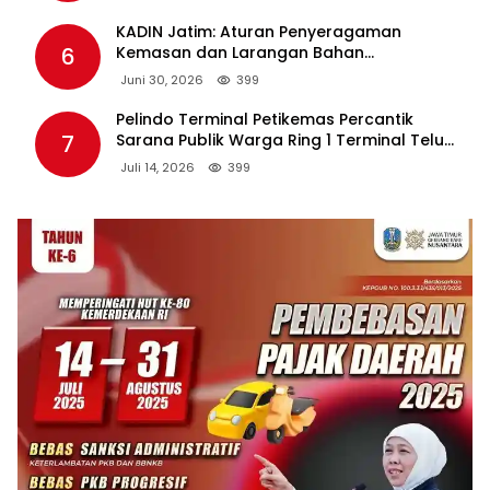
KADIN Jatim: Aturan Penyeragaman
6
Kemasan dan Larangan Bahan
Tambahan Berpotensi Ganggu Industri
Juni 30, 2026
399
Tembakau
Pelindo Terminal Petikemas Percantik
7
Sarana Publik Warga Ring 1 Terminal Teluk
Lamong Lewat Program TJSL
Juli 14, 2026
399