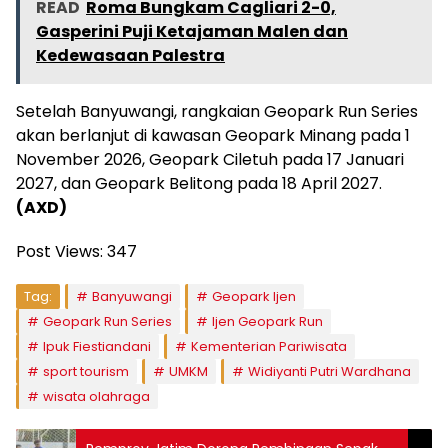
READ
Roma Bungkam Cagliari 2-0,
Gasperini Puji Ketajaman Malen dan
Kedewasaan Palestra
Setelah Banyuwangi, rangkaian Geopark Run Series
akan berlanjut di kawasan Geopark Minang pada 1
November 2026, Geopark Ciletuh pada 17 Januari
2027, dan Geopark Belitong pada 18 April 2027.
(AXD)
Post Views:
347
Tag:
Banyuwangi
Geopark Ijen
Geopark Run Series
Ijen Geopark Run
Ipuk Fiestiandani
Kementerian Pariwisata
sport tourism
UMKM
Widiyanti Putri Wardhana
wisata olahraga