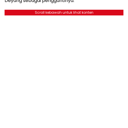
Deyang sebagai penggantinya.
Scroll kebawah untuk lihat konten