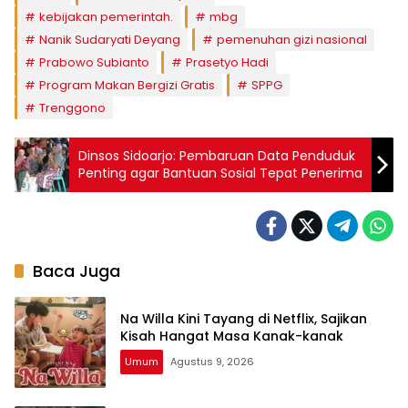
kebijakan pemerintah.
mbg
Nanik Sudaryati Deyang
pemenuhan gizi nasional
Prabowo Subianto
Prasetyo Hadi
Program Makan Bergizi Gratis
SPPG
Trenggono
Dinsos Sidoarjo: Pembaruan Data Penduduk
Penting agar Bantuan Sosial Tepat Penerima
Baca Juga
Na Willa Kini Tayang di Netflix, Sajikan
Kisah Hangat Masa Kanak-kanak
Umum
Agustus 9, 2026