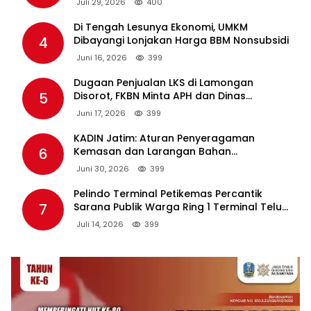
Juli 29, 2026
400
Di Tengah Lesunya Ekonomi, UMKM
4
Dibayangi Lonjakan Harga BBM Nonsubsidi
Juni 16, 2026
399
Dugaan Penjualan LKS di Lamongan
5
Disorot, FKBN Minta APH dan Dinas
Pendidikan Bertindak Tegas.
Juni 17, 2026
399
KADIN Jatim: Aturan Penyeragaman
6
Kemasan dan Larangan Bahan
Tambahan Berpotensi Ganggu Industri
Juni 30, 2026
399
Tembakau
Pelindo Terminal Petikemas Percantik
7
Sarana Publik Warga Ring 1 Terminal Teluk
Lamong Lewat Program TJSL
Juli 14, 2026
399