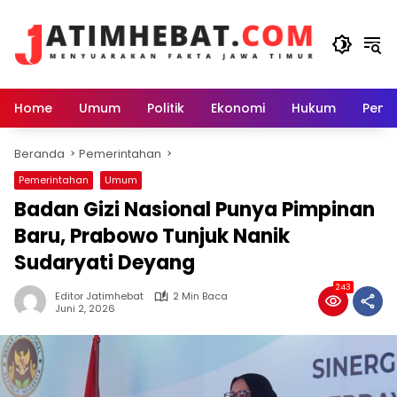
Langsung
ke
konten
Home
Umum
Politik
Ekonomi
Hukum
Peme
Beranda
Pemerintahan
Pemerintahan
Umum
Badan Gizi Nasional Punya Pimpinan
Baru, Prabowo Tunjuk Nanik
Sudaryati Deyang
243
Editor Jatimhebat
2 Min Baca
Juni 2, 2026