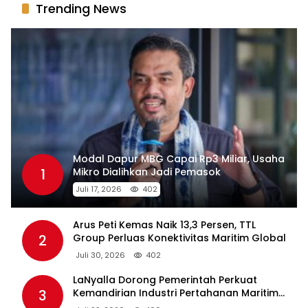
Trending News
Modal Dapur MBG Capai Rp3 Miliar, Usaha
1
Mikro Dialihkan Jadi Pemasok
Juli 17, 2026
402
Arus Peti Kemas Naik 13,3 Persen, TTL
2
Group Perluas Konektivitas Maritim Global
Juli 30, 2026
402
LaNyalla Dorong Pemerintah Perkuat
3
Kemandirian Industri Pertahanan Maritim
Lewat PT PAL