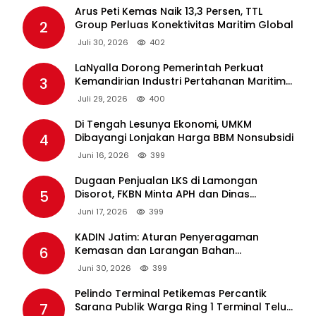
Arus Peti Kemas Naik 13,3 Persen, TTL
2
Group Perluas Konektivitas Maritim Global
Juli 30, 2026
402
LaNyalla Dorong Pemerintah Perkuat
3
Kemandirian Industri Pertahanan Maritim
Lewat PT PAL
Juli 29, 2026
400
Di Tengah Lesunya Ekonomi, UMKM
4
Dibayangi Lonjakan Harga BBM Nonsubsidi
Juni 16, 2026
399
Dugaan Penjualan LKS di Lamongan
5
Disorot, FKBN Minta APH dan Dinas
Pendidikan Bertindak Tegas.
Juni 17, 2026
399
KADIN Jatim: Aturan Penyeragaman
6
Kemasan dan Larangan Bahan
Tambahan Berpotensi Ganggu Industri
Juni 30, 2026
399
Tembakau
Pelindo Terminal Petikemas Percantik
7
Sarana Publik Warga Ring 1 Terminal Teluk