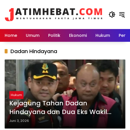
Langsung
ke
konten
Home
Umum
Politik
Ekonomi
Hukum
Peme
Dadan Hindayana
Hukum
Kejagung Tahan Dadan
Hindayana dan Dua Eks Wakil
Kepala BGN dalam Kasus Dugaan
Juni 3, 2026
Korupsi MBG