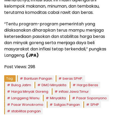
kelompok makanan, minuman, dan tembakau,
terutama komoditas cabai rawit dan beras.
“Tentu program-program pemerintah yang
dilaksanakan diharapkan terus mampu menjaga
ketersediaan pasokan dan stabilitas harga beras
dan minyak goreng serta menjaga daya beli
masyarakat dan inflasi tetap terkendali,” pungkas
Langgeng.
(JPA)
Post Views:
298
Tag:
Bantuan Pangan
beras SPHP.
Bulog Jatim
DMO Minyakita
Harga Beras
Harga Minyak Goreng
inflasi Jawa Timur
Langgeng Wisnu
Minyakita
Pasar Soponyono
Pasar Wonokromo
Satgas Pangan
SPHP
stabilitas pangan