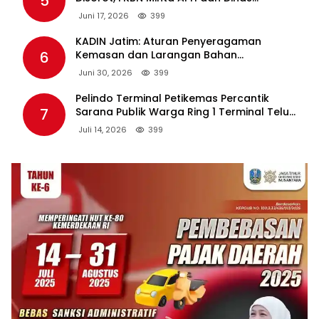
5
Pendidikan Bertindak Tegas.
Juni 17, 2026
399
KADIN Jatim: Aturan Penyeragaman
6
Kemasan dan Larangan Bahan
Tambahan Berpotensi Ganggu Industri
Juni 30, 2026
399
Tembakau
Pelindo Terminal Petikemas Percantik
7
Sarana Publik Warga Ring 1 Terminal Teluk
Lamong Lewat Program TJSL
Juli 14, 2026
399