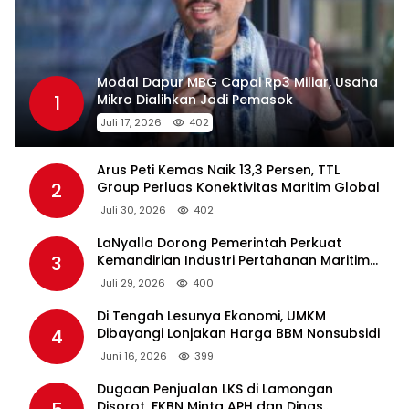
Modal Dapur MBG Capai Rp3 Miliar, Usaha
1
Mikro Dialihkan Jadi Pemasok
Juli 17, 2026
402
Arus Peti Kemas Naik 13,3 Persen, TTL
2
Group Perluas Konektivitas Maritim Global
Juli 30, 2026
402
LaNyalla Dorong Pemerintah Perkuat
3
Kemandirian Industri Pertahanan Maritim
Lewat PT PAL
Juli 29, 2026
400
Di Tengah Lesunya Ekonomi, UMKM
4
Dibayangi Lonjakan Harga BBM Nonsubsidi
Juni 16, 2026
399
Dugaan Penjualan LKS di Lamongan
Disorot, FKBN Minta APH dan Dinas