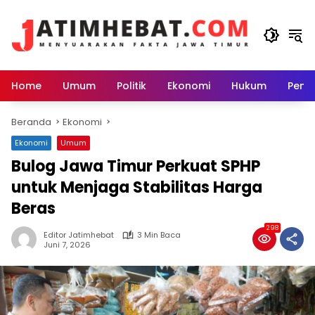
Langsung
ke
konten
Home
Umum
Politik
Ekonomi
Hukum
Peme
Beranda
Ekonomi
Ekonomi
Umum
Bulog Jawa Timur Perkuat SPHP
untuk Menjaga Stabilitas Harga
Beras
298
Editor Jatimhebat
3 Min Baca
Juni 7, 2026