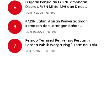
Dugaan Penjualan LKS di Lamongan
5
Disorot, FKBN Minta APH dan Dinas
Pendidikan Bertindak Tegas.
Juni 17, 2026
399
KADIN Jatim: Aturan Penyeragaman
6
Kemasan dan Larangan Bahan
Tambahan Berpotensi Ganggu Industri
Juni 30, 2026
399
Tembakau
Pelindo Terminal Petikemas Percantik
7
Sarana Publik Warga Ring 1 Terminal Teluk
Lamong Lewat Program TJSL
Juli 14, 2026
399