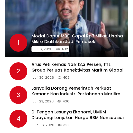
Modal Dapur MBG Capai Rp3 Miliar, Usaha
1
Mikro Dialihkan Jadi Pemasok
Juli 17, 2026
402
Arus Peti Kemas Naik 13,3 Persen, TTL
2
Group Perluas Konektivitas Maritim Global
Juli 30, 2026
402
LaNyalla Dorong Pemerintah Perkuat
3
Kemandirian Industri Pertahanan Maritim
Lewat PT PAL
Juli 29, 2026
400
Di Tengah Lesunya Ekonomi, UMKM
4
Dibayangi Lonjakan Harga BBM Nonsubsidi
Juni 16, 2026
399