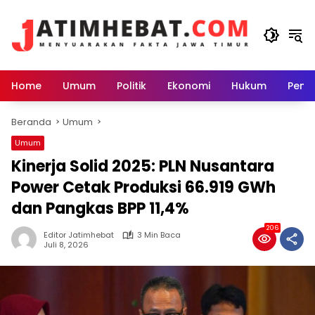
Langsung
ke
konten
Home
Umum
Politik
Ekonomi
Hukum
Peme
Beranda
Umum
Umum
Kinerja Solid 2025: PLN Nusantara
Power Cetak Produksi 66.919 GWh
dan Pangkas BPP 11,4%
206
Editor Jatimhebat
3 Min Baca
Juli 8, 2026