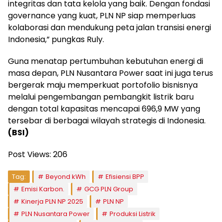
integritas dan tata kelola yang baik. Dengan fondasi
governance yang kuat, PLN NP siap memperluas
kolaborasi dan mendukung peta jalan transisi energi
Indonesia,” pungkas Ruly.
Guna menatap pertumbuhan kebutuhan energi di
masa depan, PLN Nusantara Power saat ini juga terus
bergerak maju memperkuat portofolio bisnisnya
melalui pengembangan pembangkit listrik baru
dengan total kapasitas mencapai 696,9 MW yang
tersebar di berbagai wilayah strategis di Indonesia.
(BSI)
Post Views:
206
Tag:
Beyond kWh
Efisiensi BPP
Emisi Karbon.
GCG PLN Group
Kinerja PLN NP 2025
PLN NP
PLN Nusantara Power
Produksi Listrik