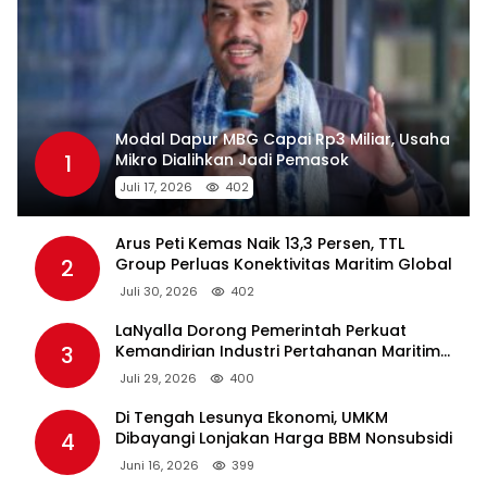
Modal Dapur MBG Capai Rp3 Miliar, Usaha
1
Mikro Dialihkan Jadi Pemasok
Juli 17, 2026
402
Arus Peti Kemas Naik 13,3 Persen, TTL
2
Group Perluas Konektivitas Maritim Global
Juli 30, 2026
402
LaNyalla Dorong Pemerintah Perkuat
3
Kemandirian Industri Pertahanan Maritim
Lewat PT PAL
Juli 29, 2026
400
Di Tengah Lesunya Ekonomi, UMKM
4
Dibayangi Lonjakan Harga BBM Nonsubsidi
Juni 16, 2026
399