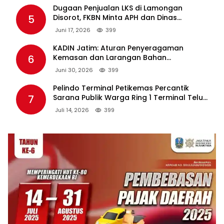
Dugaan Penjualan LKS di Lamongan
5
Disorot, FKBN Minta APH dan Dinas
Pendidikan Bertindak Tegas.
Juni 17, 2026
399
KADIN Jatim: Aturan Penyeragaman
6
Kemasan dan Larangan Bahan
Tambahan Berpotensi Ganggu Industri
Juni 30, 2026
399
Tembakau
Pelindo Terminal Petikemas Percantik
7
Sarana Publik Warga Ring 1 Terminal Teluk
Lamong Lewat Program TJSL
Juli 14, 2026
399