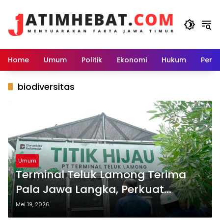
Langsung
ke
konten
Home
Umum
Politik
Ekonomi
Hukum
Peme
biodiversitas
Umum
Terminal Teluk Lamong Terima
Pala Jawa Langka, Perkuat
Kawasan Hijau Pelabuhan
Mei 19, 2026