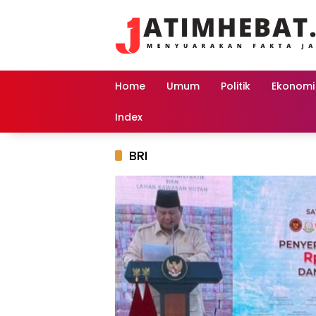
Langsung
ke
konten
Home
Umum
Politik
Ekonomi
Index
BRI