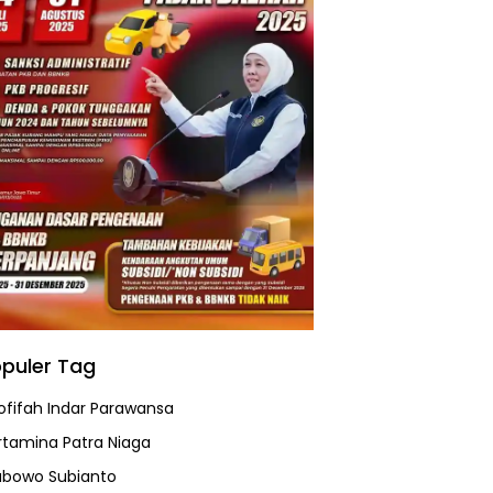
puler Tag
ofifah Indar Parawansa
rtamina Patra Niaga
abowo Subianto