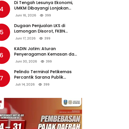
Di Tengah Lesunya Ekonomi,
4
UMKM Dibayangi Lonjakan
Harga BBM Nonsubsidi
Juni 16, 2026
399
Dugaan Penjualan LKS di
5
Lamongan Disorot, FKBN
Minta APH dan Dinas
Juni 17, 2026
399
Pendidikan Bertindak Tegas.
KADIN Jatim: Aturan
6
Penyeragaman Kemasan dan
Larangan Bahan Tambahan
Juni 30, 2026
399
Berpotensi Ganggu Industri
Tembakau
Pelindo Terminal Petikemas
7
Percantik Sarana Publik
Warga Ring 1 Terminal Teluk
Juli 14, 2026
399
Lamong Lewat Program TJSL