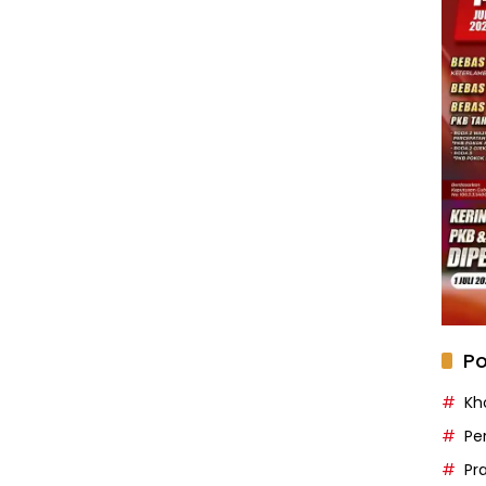
Po
Kh
Pe
Pr