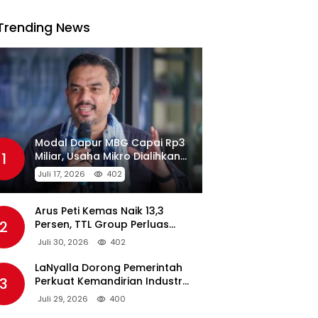
Trending News
Modal Dapur MBG Capai Rp3
1
Miliar, Usaha Mikro Dialihkan
Jadi Pemasok
Juli 17, 2026
402
Arus Peti Kemas Naik 13,3
2
Persen, TTL Group Perluas
Konektivitas Maritim Global
Juli 30, 2026
402
LaNyalla Dorong Pemerintah
3
Perkuat Kemandirian Industri
Pertahanan Maritim Lewat PT
Juli 29, 2026
400
PAL