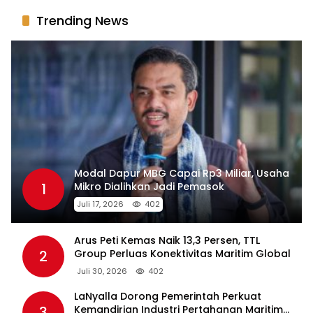
Trending News
Modal Dapur MBG Capai Rp3 Miliar, Usaha
1
Mikro Dialihkan Jadi Pemasok
Juli 17, 2026
402
Arus Peti Kemas Naik 13,3 Persen, TTL
2
Group Perluas Konektivitas Maritim Global
Juli 30, 2026
402
LaNyalla Dorong Pemerintah Perkuat
3
Kemandirian Industri Pertahanan Maritim