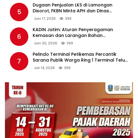
Dugaan Penjualan LKS di Lamongan
5
Disorot, FKBN Minta APH dan Dinas
Pendidikan Bertindak Tegas.
Juni 17, 2026
399
KADIN Jatim: Aturan Penyeragaman
6
Kemasan dan Larangan Bahan
Tambahan Berpotensi Ganggu Industri
Juni 30, 2026
399
Tembakau
Pelindo Terminal Petikemas Percantik
7
Sarana Publik Warga Ring 1 Terminal Teluk
Lamong Lewat Program TJSL
Juli 14, 2026
399