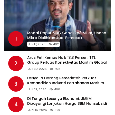
Modal Dapur MBG Capai Rp3 Miliar, Usaha
1
Mikro Dialihkan Jadi Pemasok
Juli 17, 2026
402
Arus Peti Kemas Naik 13,3 Persen, TTL
2
Group Perluas Konektivitas Maritim Global
Juli 30, 2026
402
LaNyalla Dorong Pemerintah Perkuat
3
Kemandirian Industri Pertahanan Maritim
Lewat PT PAL
Juli 29, 2026
400
Di Tengah Lesunya Ekonomi, UMKM
4
Dibayangi Lonjakan Harga BBM Nonsubsidi
Juni 16, 2026
399