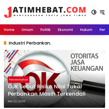
Langsung
ke
konten
Home
Umum
Politik
Ekonomi
Hukum
Peme
Industri Perbankan.
Pemerintahan
OJK Sebut Risiko Nilai Tukar
Perbankan Masih Terkendali
Mei 22, 2026