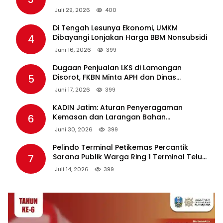
Lewat PT PAL
Juli 29, 2026
400
Di Tengah Lesunya Ekonomi, UMKM
4
Dibayangi Lonjakan Harga BBM Nonsubsidi
Juni 16, 2026
399
Dugaan Penjualan LKS di Lamongan
5
Disorot, FKBN Minta APH dan Dinas
Pendidikan Bertindak Tegas.
Juni 17, 2026
399
KADIN Jatim: Aturan Penyeragaman
6
Kemasan dan Larangan Bahan
Tambahan Berpotensi Ganggu Industri
Juni 30, 2026
399
Tembakau
Pelindo Terminal Petikemas Percantik
7
Sarana Publik Warga Ring 1 Terminal Teluk
Lamong Lewat Program TJSL
Juli 14, 2026
399