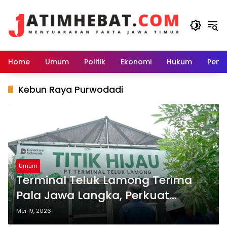
Langsung
ke
konten
Home
Umum
Politik
Ekonomi
Hukum
Peme
Kebun Raya Purwodadi
Umum
Terminal Teluk Lamong Terima
Pala Jawa Langka, Perkuat
Kawasan Hijau Pelabuhan
Mei 19, 2026