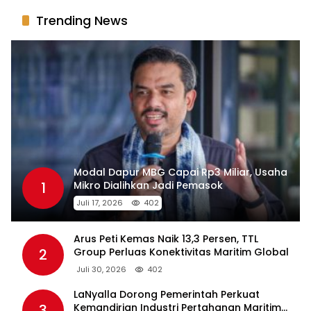
Trending News
Modal Dapur MBG Capai Rp3 Miliar, Usaha
1
Mikro Dialihkan Jadi Pemasok
Juli 17, 2026
402
Arus Peti Kemas Naik 13,3 Persen, TTL
2
Group Perluas Konektivitas Maritim Global
Juli 30, 2026
402
LaNyalla Dorong Pemerintah Perkuat
3
Kemandirian Industri Pertahanan Maritim