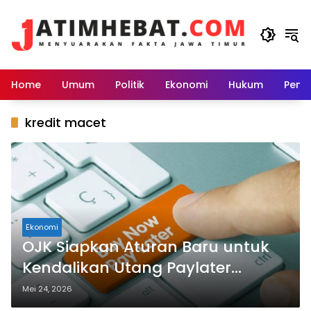
Langsung
ke
konten
Home
Umum
Politik
Ekonomi
Hukum
Peme
kredit macet
Ekonomi
OJK Siapkan Aturan Baru untuk
Kendalikan Utang Paylater
Masyarakat
Mei 24, 2026