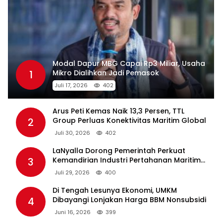
Modal Dapur MBG Capai Rp3 Miliar, Usaha
1
Mikro Dialihkan Jadi Pemasok
Juli 17, 2026
402
Arus Peti Kemas Naik 13,3 Persen, TTL
2
Group Perluas Konektivitas Maritim Global
Juli 30, 2026
402
LaNyalla Dorong Pemerintah Perkuat
3
Kemandirian Industri Pertahanan Maritim
Lewat PT PAL
Juli 29, 2026
400
Di Tengah Lesunya Ekonomi, UMKM
4
Dibayangi Lonjakan Harga BBM Nonsubsidi
Juni 16, 2026
399