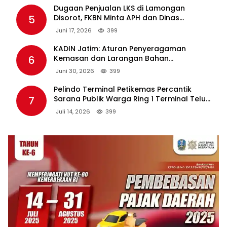
Dugaan Penjualan LKS di Lamongan
5
Disorot, FKBN Minta APH dan Dinas
Pendidikan Bertindak Tegas.
Juni 17, 2026
399
KADIN Jatim: Aturan Penyeragaman
6
Kemasan dan Larangan Bahan
Tambahan Berpotensi Ganggu Industri
Juni 30, 2026
399
Tembakau
Pelindo Terminal Petikemas Percantik
7
Sarana Publik Warga Ring 1 Terminal Teluk
Lamong Lewat Program TJSL
Juli 14, 2026
399