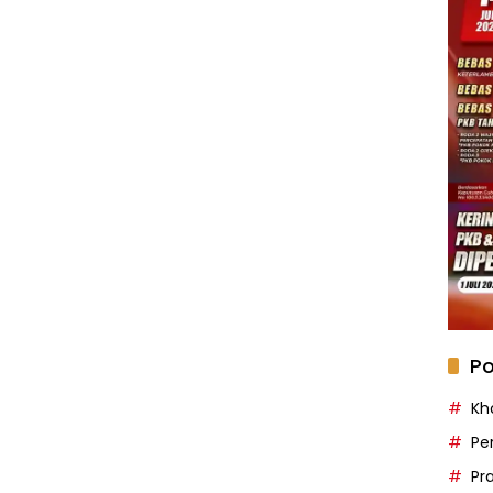
Po
Kh
Pe
Pr