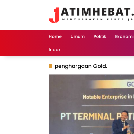
Langsung
ke
konten
Home
Umum
Politik
Ekonomi
Index
penghargaan Gold.