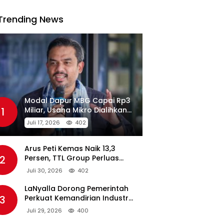
Trending News
Modal Dapur MBG Capai Rp3
1
Miliar, Usaha Mikro Dialihkan
Jadi Pemasok
Juli 17, 2026
402
Arus Peti Kemas Naik 13,3
2
Persen, TTL Group Perluas
Konektivitas Maritim Global
Juli 30, 2026
402
LaNyalla Dorong Pemerintah
3
Perkuat Kemandirian Industri
Pertahanan Maritim Lewat PT
Juli 29, 2026
400
PAL