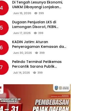
Di Tengah Lesunya Ekonomi,
4
UMKM Dibayangi Lonjakan
Harga BBM Nonsubsidi
Juni 16, 2026
399
Dugaan Penjualan LKS di
5
Lamongan Disorot, FKBN
Minta APH dan Dinas
Juni 17, 2026
399
Pendidikan Bertindak Tegas.
KADIN Jatim: Aturan
6
Penyeragaman Kemasan dan
Larangan Bahan Tambahan
Juni 30, 2026
399
Berpotensi Ganggu Industri
Tembakau
Pelindo Terminal Petikemas
7
Percantik Sarana Publik
Warga Ring 1 Terminal Teluk
Juli 14, 2026
399
Lamong Lewat Program TJSL