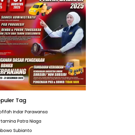
puler Tag
ofifah Indar Parawansa
rtamina Patra Niaga
abowo Subianto