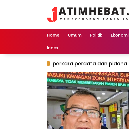
Langsung
ke
konten
Home
Umum
Politik
Ekonomi
Index
perkara perdata dan pidana