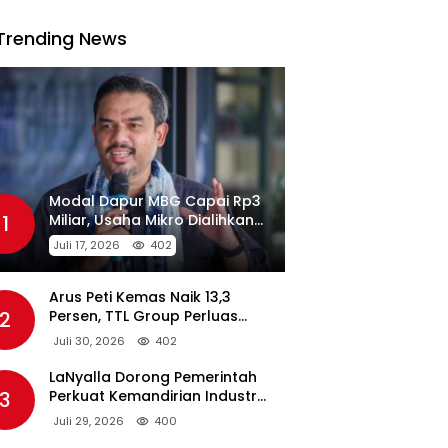
Trending News
Modal Dapur MBG Capai Rp3
1
Miliar, Usaha Mikro Dialihkan
Jadi Pemasok
Juli 17, 2026
402
Arus Peti Kemas Naik 13,3
2
Persen, TTL Group Perluas
Konektivitas Maritim Global
Juli 30, 2026
402
LaNyalla Dorong Pemerintah
3
Perkuat Kemandirian Industri
Pertahanan Maritim Lewat PT
Juli 29, 2026
400
PAL