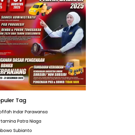
puler Tag
ofifah Indar Parawansa
rtamina Patra Niaga
abowo Subianto