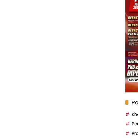
Po
Kh
Pe
Pr