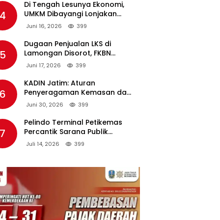
Di Tengah Lesunya Ekonomi,
4
UMKM Dibayangi Lonjakan
Harga BBM Nonsubsidi
Juni 16, 2026
399
Dugaan Penjualan LKS di
5
Lamongan Disorot, FKBN
Minta APH dan Dinas
Juni 17, 2026
399
Pendidikan Bertindak Tegas.
KADIN Jatim: Aturan
6
Penyeragaman Kemasan dan
Larangan Bahan Tambahan
Juni 30, 2026
399
Berpotensi Ganggu Industri
Tembakau
Pelindo Terminal Petikemas
7
Percantik Sarana Publik
Warga Ring 1 Terminal Teluk
Juli 14, 2026
399
Lamong Lewat Program TJSL