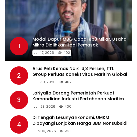
Modal Dapur MBG Capai Rp3 Miliar, Usaha
1
Mikro Dialihkan Jadi Pemasok
Juli 17, 2026
402
Arus Peti Kemas Naik 13,3 Persen, TTL
2
Group Perluas Konektivitas Maritim Global
Juli 30, 2026
402
LaNyalla Dorong Pemerintah Perkuat
3
Kemandirian Industri Pertahanan Maritim
Lewat PT PAL
Juli 29, 2026
400
Di Tengah Lesunya Ekonomi, UMKM
4
Dibayangi Lonjakan Harga BBM Nonsubsidi
Juni 16, 2026
399