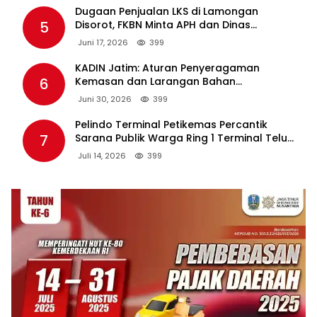
Dugaan Penjualan LKS di Lamongan
5
Disorot, FKBN Minta APH dan Dinas
Pendidikan Bertindak Tegas.
Juni 17, 2026
399
KADIN Jatim: Aturan Penyeragaman
6
Kemasan dan Larangan Bahan
Tambahan Berpotensi Ganggu Industri
Juni 30, 2026
399
Tembakau
Pelindo Terminal Petikemas Percantik
7
Sarana Publik Warga Ring 1 Terminal Teluk
Lamong Lewat Program TJSL
Juli 14, 2026
399