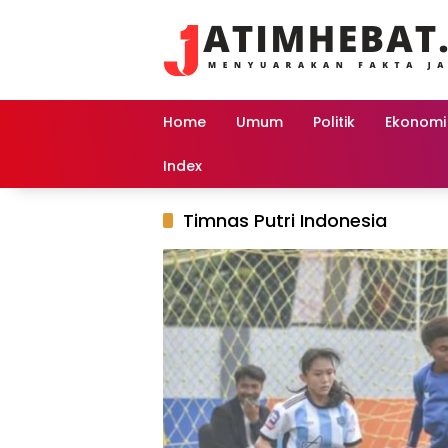
Langsung
ke
konten
Home
Umum
Politik
Ekonomi
Index
Timnas Putri Indonesia