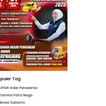
puler Tag
ofifah Indar Parawansa
rtamina Patra Niaga
abowo Subianto