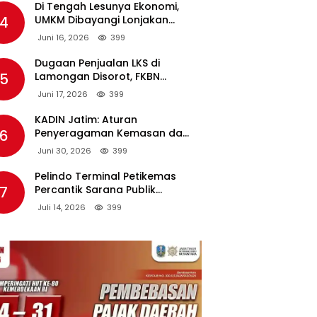
Di Tengah Lesunya Ekonomi,
4
UMKM Dibayangi Lonjakan
Harga BBM Nonsubsidi
Juni 16, 2026
399
Dugaan Penjualan LKS di
5
Lamongan Disorot, FKBN
Minta APH dan Dinas
Juni 17, 2026
399
Pendidikan Bertindak Tegas.
KADIN Jatim: Aturan
6
Penyeragaman Kemasan dan
Larangan Bahan Tambahan
Juni 30, 2026
399
Berpotensi Ganggu Industri
Tembakau
Pelindo Terminal Petikemas
7
Percantik Sarana Publik
Warga Ring 1 Terminal Teluk
Juli 14, 2026
399
Lamong Lewat Program TJSL