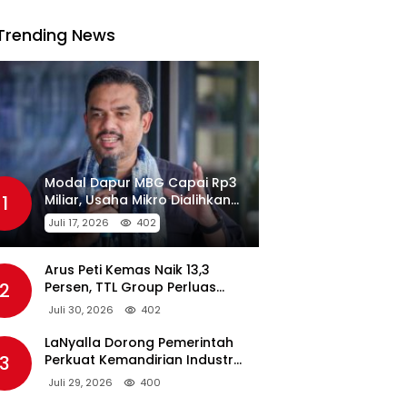
Trending News
Modal Dapur MBG Capai Rp3
1
Miliar, Usaha Mikro Dialihkan
Jadi Pemasok
Juli 17, 2026
402
Arus Peti Kemas Naik 13,3
2
Persen, TTL Group Perluas
Konektivitas Maritim Global
Juli 30, 2026
402
LaNyalla Dorong Pemerintah
3
Perkuat Kemandirian Industri
Pertahanan Maritim Lewat PT
Juli 29, 2026
400
PAL