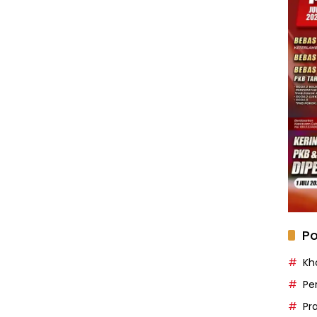
Po
Kh
Pe
Pr