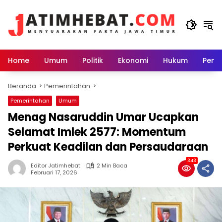
Langsung
ke
konten
Home
Umum
Politik
Ekonomi
Hukum
Peme
Beranda
Pemerintahan
Pemerintahan
Umum
Menag Nasaruddin Umar Ucapkan
Selamat Imlek 2577: Momentum
Perkuat Keadilan dan Persaudaraan
343
Editor Jatimhebat
2 Min Baca
Februari 17, 2026