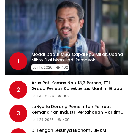
Modal Dapur MBG Capai Rp3 Miliar, Usaha
1
Mikro Dialihkan Jadi Pemasok
Juli 17, 2026
402
Arus Peti Kemas Naik 13,3 Persen, TTL
2
Group Perluas Konektivitas Maritim Global
Juli 30, 2026
402
LaNyalla Dorong Pemerintah Perkuat
3
Kemandirian Industri Pertahanan Maritim
Lewat PT PAL
Juli 29, 2026
400
Di Tengah Lesunya Ekonomi, UMKM