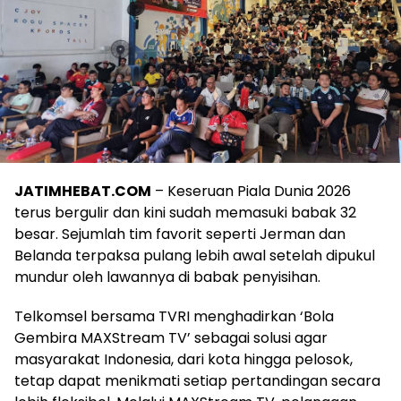
JATIMHEBAT.COM
– Keseruan Piala Dunia 2026
terus bergulir dan kini sudah memasuki babak 32
besar. Sejumlah tim favorit seperti Jerman dan
Belanda terpaksa pulang lebih awal setelah dipukul
mundur oleh lawannya di babak penyisihan.
Telkomsel bersama TVRI menghadirkan ‘Bola
Gembira MAXStream TV’ sebagai solusi agar
masyarakat Indonesia, dari kota hingga pelosok,
tetap dapat menikmati setiap pertandingan secara