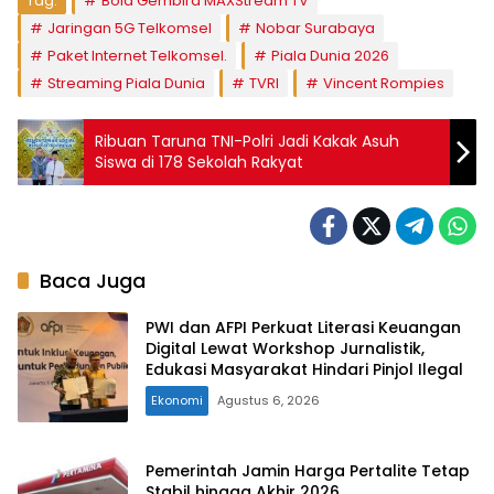
Tag:
Bola Gembira MAXStream TV
Jaringan 5G Telkomsel
Nobar Surabaya
Paket Internet Telkomsel.
Piala Dunia 2026
Streaming Piala Dunia
TVRI
Vincent Rompies
Ribuan Taruna TNI-Polri Jadi Kakak Asuh
Siswa di 178 Sekolah Rakyat
Baca Juga
PWI dan AFPI Perkuat Literasi Keuangan
Digital Lewat Workshop Jurnalistik,
Edukasi Masyarakat Hindari Pinjol Ilegal
Ekonomi
Agustus 6, 2026
Pemerintah Jamin Harga Pertalite Tetap
Stabil hingga Akhir 2026