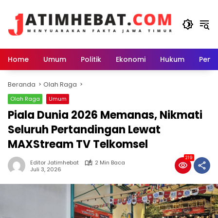
Langsung
ke
konten
Home
Umum
Politik
Ekonomi
Hukum
Peme
Beranda
Olah Raga
Olah Raga
Umum
Piala Dunia 2026 Memanas, Nikmati
Seluruh Pertandingan Lewat
MAXStream TV Telkomsel
219
Editor Jatimhebat
2 Min Baca
Juli 3, 2026