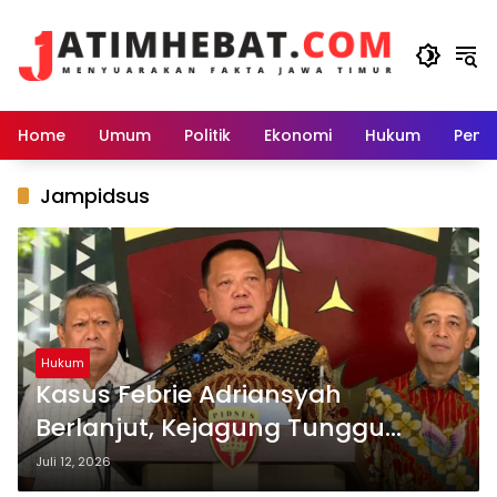
Langsung
ke
konten
Home
Umum
Politik
Ekonomi
Hukum
Peme
Jampidsus
Hukum
Kasus Febrie Adriansyah
Berlanjut, Kejagung Tunggu
Pelimpahan Berkas dari Polri
Juli 12, 2026