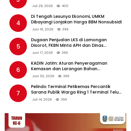
Lewat PT PAL
Juli 29, 2026
400
Di Tengah Lesunya Ekonomi, UMKM
4
Dibayangi Lonjakan Harga BBM Nonsubsidi
Juni 16, 2026
399
Dugaan Penjualan LKS di Lamongan
5
Disorot, FKBN Minta APH dan Dinas
Pendidikan Bertindak Tegas.
Juni 17, 2026
399
KADIN Jatim: Aturan Penyeragaman
6
Kemasan dan Larangan Bahan
Tambahan Berpotensi Ganggu Industri
Juni 30, 2026
399
Tembakau
Pelindo Terminal Petikemas Percantik
7
Sarana Publik Warga Ring 1 Terminal Teluk
Lamong Lewat Program TJSL
Juli 14, 2026
399