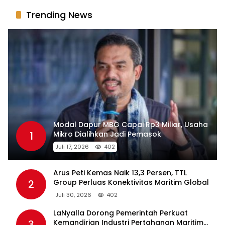
Trending News
Modal Dapur MBG Capai Rp3 Miliar, Usaha
1
Mikro Dialihkan Jadi Pemasok
Juli 17, 2026
402
Arus Peti Kemas Naik 13,3 Persen, TTL
2
Group Perluas Konektivitas Maritim Global
Juli 30, 2026
402
LaNyalla Dorong Pemerintah Perkuat
3
Kemandirian Industri Pertahanan Maritim